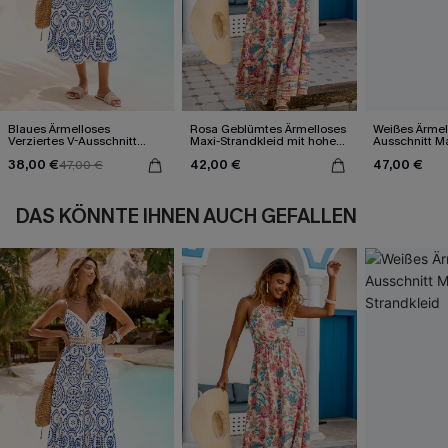
Blaues Ärmelloses
Rosa Geblümtes Ärmelloses
Weißes Ärmel
Verziertes V-Ausschnitt
Maxi-Strandkleid mit hohem
Ausschnitt Ma
Midi-Trägerkleid
Ausschnitt
38,00 €
42,00 €
47,00 €
47,00 €
DAS KÖNNTE IHNEN AUCH GEFALLEN