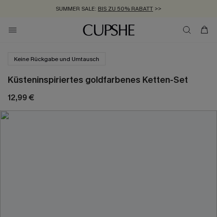
SUMMER SALE:
BIS ZU 50% RABATT
>>
ZUM NEWSLETTER:
KOSTENLOSER VERSAND AB 89 €
BIS ZU -20% EXTRA ERHALTEN
>>
>>
Keine Rückgabe und Umtausch
Küsteninspiriertes goldfarbenes Ketten-Set
12,99 €