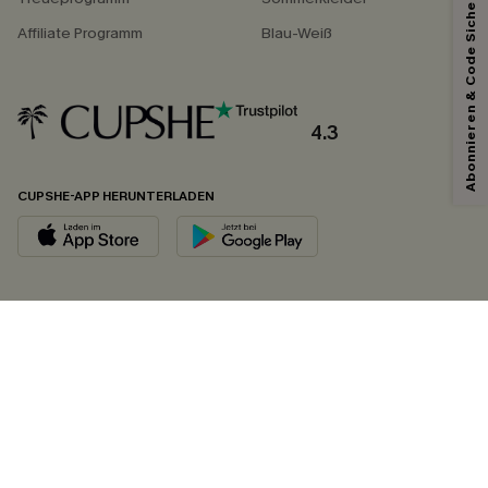
Abonnieren & Code Sichern
Affiliate Programm
Blau-Weiß
4.3
CUPSHE-APP HERUNTERLADEN
FOLGEN SIE UNS AUF
©2026 CUPSHE DEUTSCHLAND