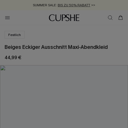
SUMMER SALE:
BIS ZU 50% RABATT
>>
ZUM NEWSLETTER:
KOSTENLOSER VERSAND AB 89 €
BIS ZU -20% EXTRA ERHALTEN
>>
>>
Festlich
Beiges Eckiger Ausschnitt Maxi-Abendkleid
44,99 €