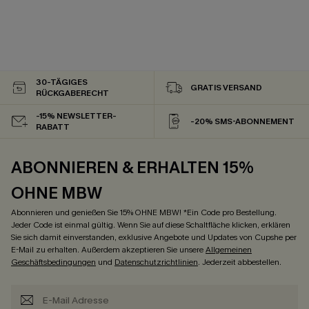
30-TÄGIGES
GRATIS VERSAND
RÜCKGABERECHT
-15% NEWSLETTER-
-20% SMS-ABONNEMENT
RABATT
ABONNIEREN & ERHALTEN 15%
OHNE MBW
Abonnieren und genießen Sie 15% OHNE MBW! *Ein Code pro Bestellung.
Jeder Code ist einmal gültig. Wenn Sie auf diese Schaltfläche klicken, erklären
Sie sich damit einverstanden, exklusive Angebote und Updates von Cupshe per
E-Mail zu erhalten. Außerdem akzeptieren Sie unsere
Allgemeinen
Geschäftsbedingungen
und
Datenschutzrichtlinien
. Jederzeit abbestellen.