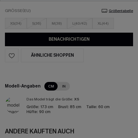
GRÖSSE(EU)
Größentabelle
XS(34)
S(36)
M(38)
L(40/42)
XL(44)
BENACHRICHTIGEN
ÄHNLICHE SHOPPEN
Modell-Angaben
CM
IN
Das Model trägt die Größe:
XS
Größe:
173 cm
Brust:
85 cm
Taille:
60 cm
Hüfte:
90 cm
ANDERE KAUFTEN AUCH