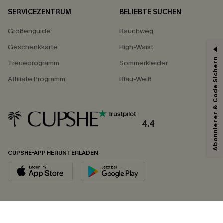
SERVICEZENTRUM
BELIEBTE SUCHEN
Größenguide
Bauchweg
Geschenkkarte
High-Waist
Abonnieren & Code Sichern
Treueprogramm
Sommerkleider
Affiliate Programm
Blau-Weiß
4.4
CUPSHE-APP HERUNTERLADEN
FOLGEN SIE UNS AUF