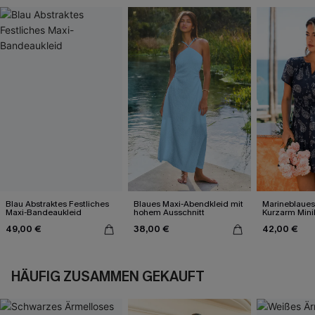
Blau Abstraktes Festliches
Blaues Maxi-Abendkleid mit
Marineblaues
Maxi-Bandeaukleid
hohem Ausschnitt
Kurzarm Mini
49,00 €
38,00 €
42,00 €
HÄUFIG ZUSAMMEN GEKAUFT