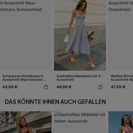
Schwarzes Ärmelloses V-
Gestreiftes Maxikleid mit V-
Weißes Ärmel
Ausschnitt Maxi-Urlaubs-
Ausschnitt
Ausschnitt Ma
Sommerkleid
43,00 €
46,00 €
47,00 €
DAS KÖNNTE IHNEN AUCH GEFALLEN