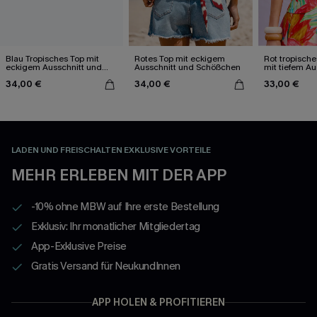
Blau Tropisches Top mit
Rotes Top mit eckigem
Rot tropische
eckigem Ausschnitt und
Ausschnitt und Schößchen
mit tiefem Au
Perlendetails
34,00 €
34,00 €
33,00 €
LADEN UND FREISCHALTEN EXKLUSIVE VORTEILE
MEHR ERLEBEN MIT DER APP
-10% ohne MBW auf Ihre erste Bestellung
Exklusiv: Ihr monatlicher Mitgliedertag
App-Exklusive Preise
Gratis Versand für NeukundInnen
APP HOLEN & PROFITIEREN