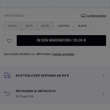
GRÖSSE(EU)
Größentabelle
XS(34)
S(36)
M(38)
L(40/42)
XL(44)
IN DEN WARENKORB
/
29,00 €
Sunchaser erhalten ca.
145
Punkte.
Details ansehen
KOSTENLOSER VERSAND AB 89 €
RÜCKGABE & UMTAUSCH
30 Tage Frist