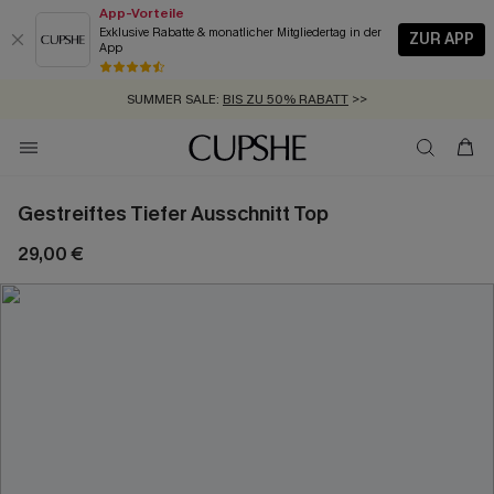
App-Vorteile
Exklusive Rabatte & monatlicher Mitgliedertag in der
ZUR APP
App
GRATIS MASSBAND MIT JEDEM SCHNELLVERSAND-ARTIKEL >>
SUMMER SALE:
BIS ZU 50% RABATT
>>
ZUM NEWSLETTER:
KOSTENLOSER VERSAND AB 89 €
BIS ZU -20% EXTRA ERHALTEN
>>
>>
Gestreiftes Tiefer Ausschnitt Top
29,00 €