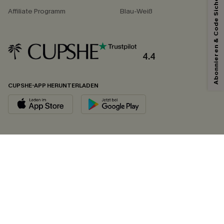
Abonnieren & Code Sichern
Affiliate Programm
Blau-Weiß
4.4
CUPSHE-APP HERUNTERLADEN
FOLGEN SIE UNS AUF
©2026 CUPSHE DEUTSCHLAND
Datenschutz
&
AGB
&
Zugänglichkeitserklärung