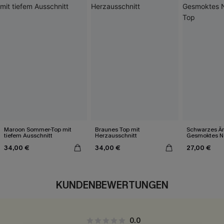
Maroon Sommer-Top mit
Braunes Top mit
Schwarzes Är
tiefem Ausschnitt
Herzausschnitt
Gesmoktes N
34,00 €
34,00 €
27,00 €
KUNDENBEWERTUNGEN
0.0