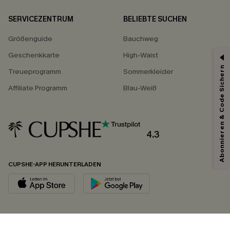
SERVICEZENTRUM
BELIEBTE SUCHEN
Größenguide
Bauchweg
Geschenkkarte
High-Waist
Abonnieren & Code Sichern
Treueprogramm
Sommerkleider
Affiliate Programm
Blau-Weiß
4.3
CUPSHE-APP HERUNTERLADEN
FOLGEN SIE UNS AUF