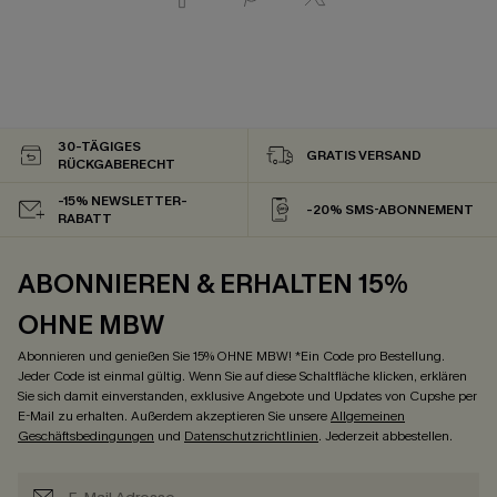
30-TÄGIGES
GRATIS VERSAND
RÜCKGABERECHT
-15% NEWSLETTER-
-20% SMS-ABONNEMENT
RABATT
ABONNIEREN & ERHALTEN 15%
OHNE MBW
Abonnieren und genießen Sie 15% OHNE MBW! *Ein Code pro Bestellung.
Jeder Code ist einmal gültig. Wenn Sie auf diese Schaltfläche klicken, erklären
Sie sich damit einverstanden, exklusive Angebote und Updates von Cupshe per
E-Mail zu erhalten. Außerdem akzeptieren Sie unsere
Allgemeinen
Geschäftsbedingungen
und
Datenschutzrichtlinien
. Jederzeit abbestellen.