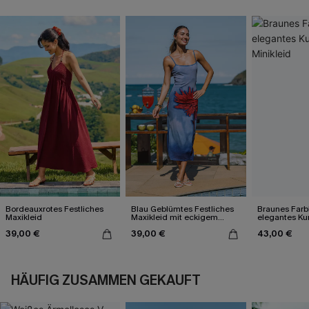
Bordeauxrotes Festliches
Blau Geblümtes Festliches
Braunes Farb
Maxikleid
Maxikleid mit eckigem
elegantes Ku
Ausschnitt
Minikleid
39,00 €
39,00 €
43,00 €
HÄUFIG ZUSAMMEN GEKAUFT