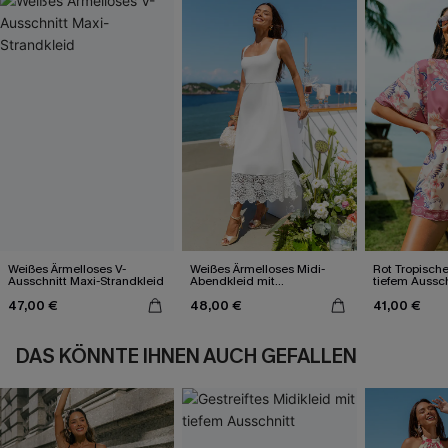
Weißes Ärmelloses V-
Weißes Ärmelloses Midi-
Rot Tropisch
Ausschnitt Maxi-Strandkleid
Abendkleid mit
tiefem Aussch
Spitzensaum
47,00 €
48,00 €
41,00 €
DAS KÖNNTE IHNEN AUCH GEFALLEN