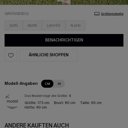
GRÖSSE(EU)
Größentabelle
S(36)
M(38)
L(40/42)
XL(44)
BENACHRICHTIGEN
ÄHNLICHE SHOPPEN
Modell-Angaben
CM
IN
Das Model trägt die Größe:
S
Größe:
173 cm
Brust:
80 cm
Taille:
60 cm
Hüfte:
90 cm
ANDERE KAUFTEN AUCH