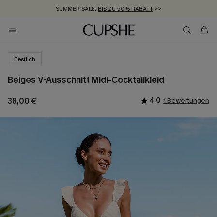
SUMMER SALE:
BIS ZU 50% RABATT
>>
ZUM NEWSLETTER:
KOSTENLOSER VERSAND AB 89 €
BIS ZU -20% EXTRA ERHALTEN
>>
>>
Festlich
Beiges V-Ausschnitt Midi-Cocktailkleid
38,00 €
4.0
1 Bewertungen