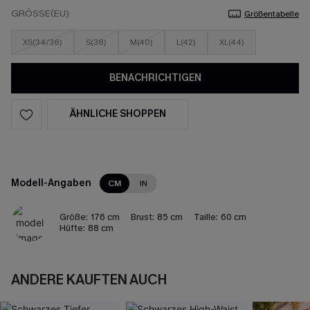
GRÖSSE(EU)
Größentabelle
XS(34/36)
S(38)
M(40)
L(42)
XL(44)
BENACHRICHTIGEN
ÄHNLICHE SHOPPEN
Modell-Angaben
CM
IN
Größe:
176 cm
Brust:
85 cm
Taille:
60 cm
Hüfte:
88 cm
ANDERE KAUFTEN AUCH