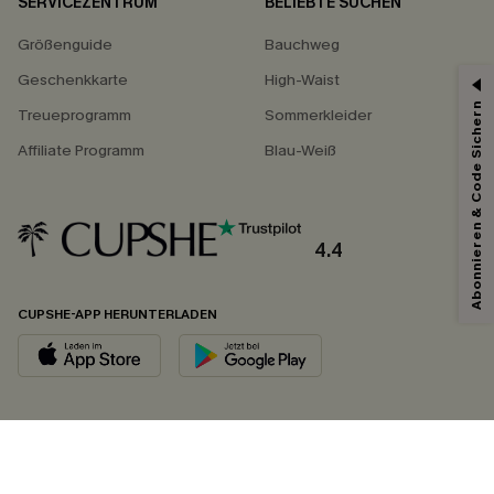
SERVICEZENTRUM
BELIEBTE SUCHEN
Größenguide
Bauchweg
Geschenkkarte
High-Waist
Abonnieren & Code Sichern
Treueprogramm
Sommerkleider
Affiliate Programm
Blau-Weiß
4.4
CUPSHE-APP HERUNTERLADEN
FOLGEN SIE UNS AUF