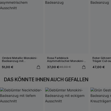
Ombré Metallic Monokini-
Rosa Farbblock
Roter Glitzer
Badeanzug mit
Asymmetrischer Monokini-
Träger Cut-o
asymmetrischem
Badeanzug
51,00 €
37,00 €
47,00 €
Ausschnitt
46,00 €
DAS KÖNNTE IHNEN AUCH GEFALLEN