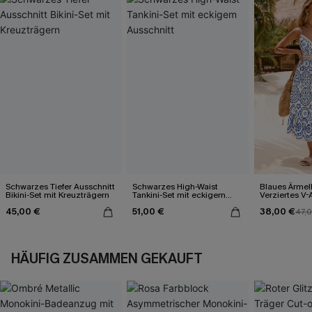
Schwarzes Tiefer Ausschnitt
Schwarzes High-Waist
Blaues Ärmel
Bikini-Set mit Kreuzträgern
Tankini-Set mit eckigem
Verziertes V-
Ausschnitt
Midi-Trägerkl
45,00 €
51,00 €
38,00 €
47,
HÄUFIG ZUSAMMEN GEKAUFT