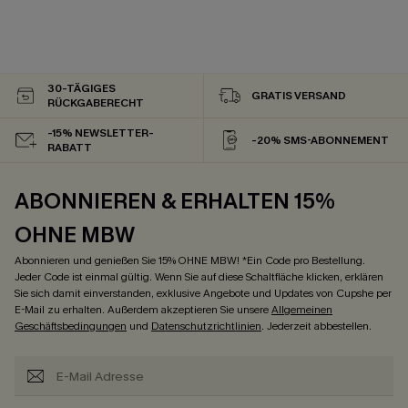
30-TÄGIGES
GRATIS VERSAND
RÜCKGABERECHT
-15% NEWSLETTER-
-20% SMS-ABONNEMENT
RABATT
ABONNIEREN & ERHALTEN 15%
OHNE MBW
Abonnieren und genießen Sie 15% OHNE MBW! *Ein Code pro Bestellung.
Jeder Code ist einmal gültig. Wenn Sie auf diese Schaltfläche klicken, erklären
Sie sich damit einverstanden, exklusive Angebote und Updates von Cupshe per
E-Mail zu erhalten. Außerdem akzeptieren Sie unsere
Allgemeinen
Geschäftsbedingungen
und
Datenschutzrichtlinien
. Jederzeit abbestellen.