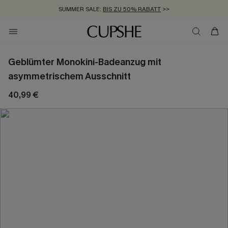
SUMMER SALE:
BIS ZU 50% RABATT
>>
ZUM NEWSLETTER:
KOSTENLOSER VERSAND AB 89 €
BIS ZU -20% EXTRA ERHALTEN
>>
>>
Geblümter Monokini-Badeanzug mit
asymmetrischem Ausschnitt
40,99 €