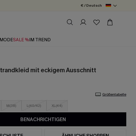
€ / Deutsch
MODE
SALE %
IM TREND
trandkleid mit eckigem Ausschnitt
Größentabelle
M(38)
L(40/42)
XL(44)
BENACHRICHTIGEN
SCHLISTE
ÄHNLICHE SHOPPEN