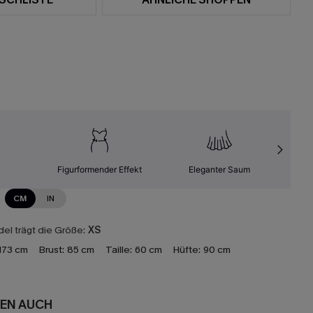
Figurformender Effekt
Eleganter Saum
Leic
CM
IN
el trägt die Größe:
XS
173 cm
Brust:
85 cm
Taille:
60 cm
Hüfte:
90 cm
EN AUCH