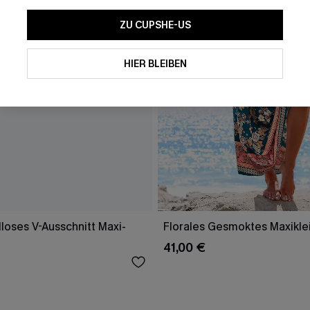
ZU CUPSHE-US
HIER BLEIBEN
loses V-Ausschnitt Maxi-
Florales Gesmoktes Maxikle
41,00 €