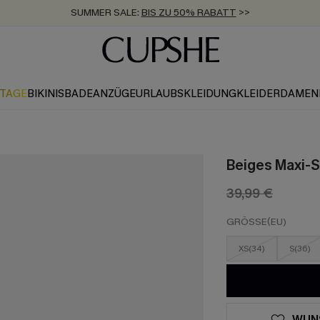
SUMMER SALE:
BIS ZU 50% RABATT
>>
ZUM NEWSLETTER:
KOSTENLOSER VERSAND AB 89 €
BIS ZU -20% EXTRA ERHALTEN
>>
>>
KTAGE
BIKINIS
BADEANZÜGE
URLAUBSKLEIDUNG
KLEIDER
DAMEN
Beiges Maxi-S
39,99 €
GRÖSSE(EU)
XS(34)
S(36)
WUN