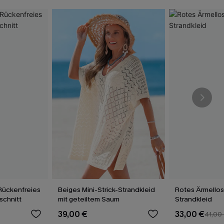
Rückenfreies
Beiges Mini-Strick-Strandkleid
Rotes Ärmellos
schnitt
mit geteiltem Saum
Strandkleid
39,00 €
33,00 €
41,00