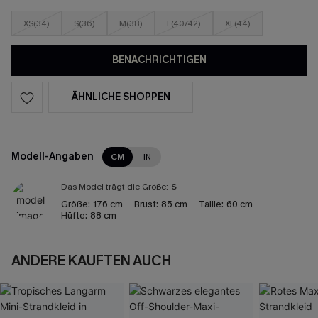
XS(34)
S(36)
M(38)
L(40/42)
XL(44)
BENACHRICHTIGEN
ÄHNLICHE SHOPPEN
Modell-Angaben
CM
IN
Das Model trägt die Größe:
S
Größe:
176 cm
Brust:
85 cm
Taille:
60 cm
Hüfte:
88 cm
ANDERE KAUFTEN AUCH