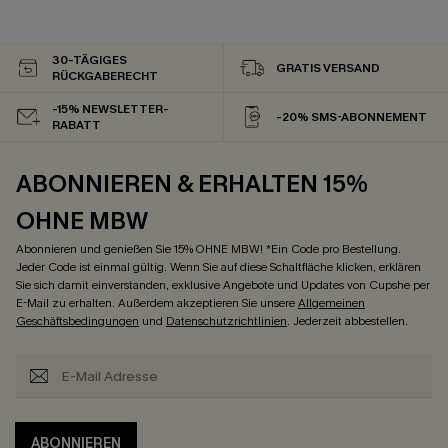
30-TÄGIGES
GRATIS VERSAND
RÜCKGABERECHT
-15% NEWSLETTER-
-20% SMS-ABONNEMENT
RABATT
ABONNIEREN & ERHALTEN 15%
OHNE MBW
Abonnieren und genießen Sie 15% OHNE MBW! *Ein Code pro Bestellung.
Jeder Code ist einmal gültig. Wenn Sie auf diese Schaltfläche klicken, erklären
Sie sich damit einverstanden, exklusive Angebote und Updates von Cupshe per
E-Mail zu erhalten. Außerdem akzeptieren Sie unsere
Allgemeinen
Geschäftsbedingungen
und
Datenschutzrichtlinien
. Jederzeit abbestellen.
ABONNIEREN