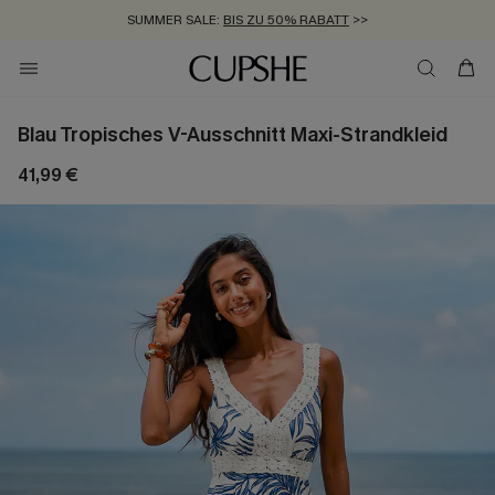
SUMMER SALE:
BIS ZU 50% RABATT
>>
ZUM NEWSLETTER:
KOSTENLOSER VERSAND AB 89 €
BIS ZU -20% EXTRA ERHALTEN
>>
>>
Blau Tropisches V-Ausschnitt Maxi-Strandkleid
41,99 €