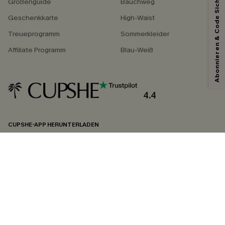
Abonnieren & Code Sichern
Größenguide
Bauchweg
Geschenkkarte
High-Waist
Treueprogramm
Sommerkleider
Affiliate Programm
Blau-Weiß
4.4
CUPSHE-APP HERUNTERLADEN
FOLGEN SIE UNS AUF