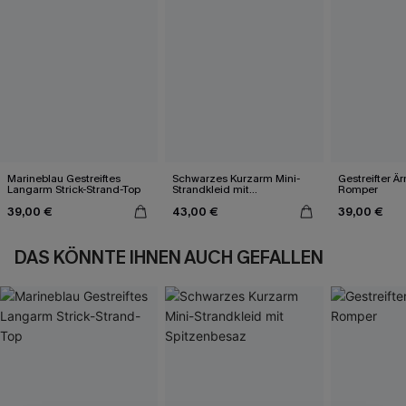
Marineblau Gestreiftes
Schwarzes Kurzarm Mini-
Gestreifter Ä
Langarm Strick-Strand-Top
Strandkleid mit
Romper
Spitzenbesaz
39,00 €
43,00 €
39,00 €
DAS KÖNNTE IHNEN AUCH GEFALLEN