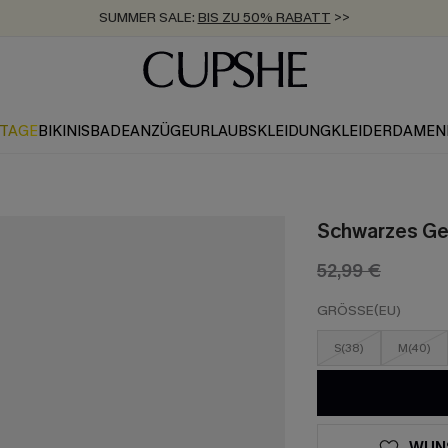
SUMMER SALE:
BIS ZU 50% RABATT
>>
ZUM NEWSLETTER:
KOSTENLOSER VERSAND AB 89 €
BIS ZU -20% EXTRA ERHALTEN
>>
>>
KTAGE
BIKINIS
BADEANZÜGE
URLAUBSKLEIDUNG
KLEIDER
DAMEN
Schwarzes Ges
52,99 €
GRÖSSE(EU)
S(38)
M(40)
WUN