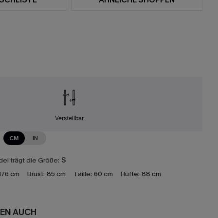
Verstellbar
CM
IN
el trägt die Größe:
S
176 cm
Brust:
85 cm
Taille:
60 cm
Hüfte:
88 cm
EN AUCH