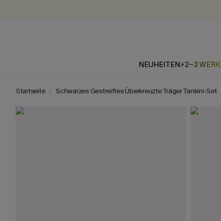
NEUHEITEN
⚡2-3 WER
Startseite
Schwarzes Gestreiftes Überkreuzte Träger Tankini-Set