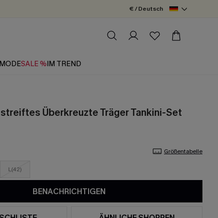
€ / Deutsch
MODE
SALE %
IM TREND
treiftes Überkreuzte Träger Tankini-Set
Größentabelle
L(42)
BENACHRICHTIGEN
SCHLISTE
ÄHNLICHE SHOPPEN