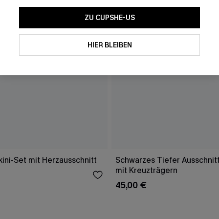
ZU CUPSHE-US
HIER BLEIBEN
ini-Set mit Herzausschnitt
Schwarzes Tiefer Ausschnitt
mit Kreuzträgern
45,00 €