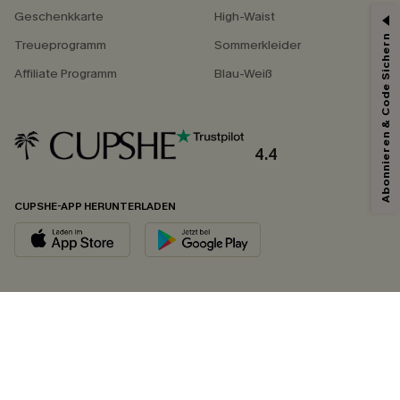
Geschenkkarte
High-Waist
Abonnieren & Code Sichern
Treueprogramm
Sommerkleider
Affiliate Programm
Blau-Weiß
4.4
CUPSHE-APP HERUNTERLADEN
FOLGEN SIE UNS AUF