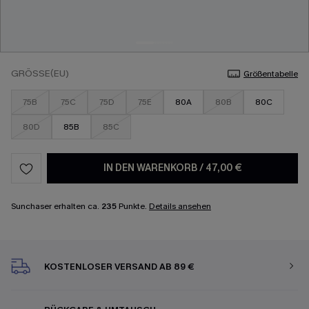
GRÖSSE(EU)
Größentabelle
75B
75C
75D
75E
80A
80B
80C
80D
85B
85C
IN DEN WARENKORB
/
47,00 €
Sunchaser erhalten ca.
235
Punkte.
Details ansehen
KOSTENLOSER VERSAND AB 89 €