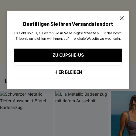
0.0
Bestätigen Sie Ihren Versandstandort
Seien Sie der Erste, der bewertet
Es sieht so aus, als wären Sie in
Vereinigte Staaten
.
Für das beste
300 Punkte für Ihre Bewertung!
Erlebnis empfehlen wir Ihnen, auf Ihre lokale Website zu wechseln.
BEWERTEN
ZU CUPSHE-US
HIER BLEIBEN
DAS KÖNNTE IHNEN AUCH GEFALLEN