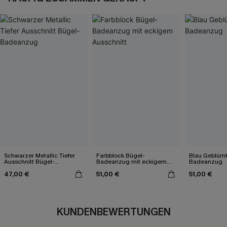
Schwarzer Metallic Tiefer
Farbblock Bügel-
Blau Geblümt
Ausschnitt Bügel-
Badeanzug mit eckigem
Badeanzug
Badeanzug
Ausschnitt
47,00 €
51,00 €
51,00 €
KUNDENBEWERTUNGEN