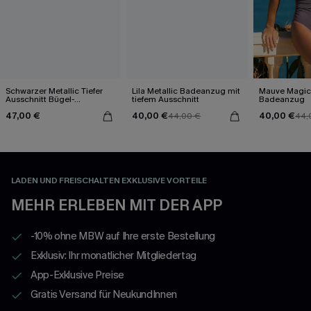
Schwarzer Metallic Tiefer
Lila Metallic Badeanzug mit
Mauve Magic
Ausschnitt Bügel-
tiefem Ausschnitt
Badeanzug
Badeanzug
47,00 €
40,00 €
40,00 €
44,00 €
44,
LADEN UND FREISCHALTEN EXKLUSIVE VORTEILE
MEHR ERLEBEN MIT DER APP
-10% ohne MBW auf Ihre erste Bestellung
Exklusiv: Ihr monatlicher Mitgliedertag
App-Exklusive Preise
Gratis Versand für NeukundInnen