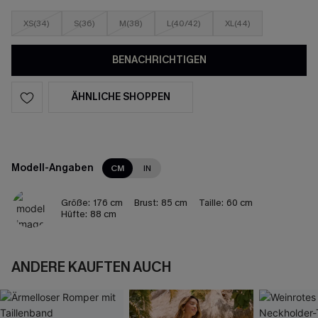
XS(34)
S(36)
M(38)
L(40/42)
XL(44)
BENACHRICHTIGEN
ÄHNLICHE SHOPPEN
Modell-Angaben
CM
IN
Größe:
176 cm
Brust:
85 cm
Taille:
60 cm
Hüfte:
88 cm
ANDERE KAUFTEN AUCH