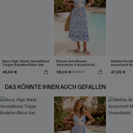
Navy High Waist Verstellbare
Blaues Ärmelloses
Weißes Ärmel
Träger Bralette-Bikini-Set
Verziertes V-Ausschnitt
Ausschnitt Ma
Midi-Trägerkleid
45,00 €
38,00 €
47,00 €
47,00 €
DAS KÖNNTE IHNEN AUCH GEFALLEN