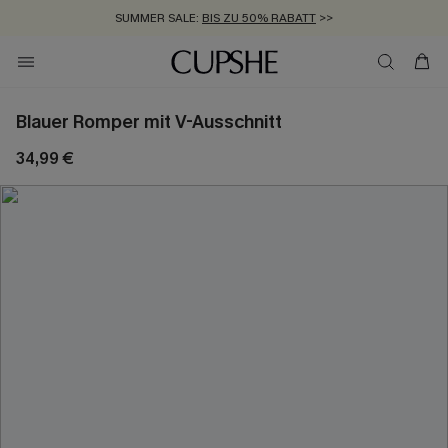
SUMMER SALE:
BIS ZU 50% RABATT
>>
ZUM NEWSLETTER:
KOSTENLOSER VERSAND AB 89 €
BIS ZU -20% EXTRA ERHALTEN
>>
>>
Blauer Romper mit V-Ausschnitt
34,99 €