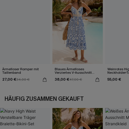
Ärmelloser Romper mit
Blaues Ärmelloses
Weinrotes Hi
Taillenband
Verziertes V-Ausschnitt
Neckholder-T
Midi-Trägerkleid
27,00 €
38,00 €
55,00 €
34,00 €
47,00 €
HÄUFIG ZUSAMMEN GEKAUFT