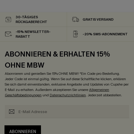
30-TÄGIGES
GRATIS VERSAND
RÜCKGABERECHT
-15% NEWSLETTER-
-20% SMS-ABONNEMENT
RABATT
ABONNIEREN & ERHALTEN 15%
OHNE MBW
Abonnieren und genießen Sie 15% OHNE MBW! *Ein Code pro Bestellung.
Jeder Code ist einmal gültig. Wenn Sie auf diese Schaltfläche klicken, erklären
Sie sich damit einverstanden, exklusive Angebote und Updates von Cupshe per
E-Mail zu erhalten. Außerdem akzeptieren Sie unsere
Allgemeinen
Geschäftsbedingungen
und
Datenschutzrichtlinien
. Jederzeit abbestellen.
ABONNIEREN