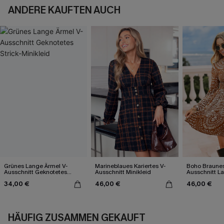
ANDERE KAUFTEN AUCH
Grünes Lange Ärmel V-
Marineblaues Kariertes V-
Boho Braunes
Ausschnitt Geknotetes
Ausschnitt Minikleid
Ausschnitt L
Strick-Minikleid
Minikleid
34,00 €
46,00 €
46,00 €
HÄUFIG ZUSAMMEN GEKAUFT