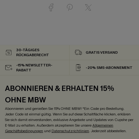
30-TÄGIGES
GRATIS VERSAND
RÜCKGABERECHT
-15% NEWSLETTER-
-20% SMS-ABONNEMENT
RABATT
ABONNIEREN & ERHALTEN 15%
OHNE MBW
Abonnieren und genießen Sie 15% OHNE MBW! *Ein Code pro Bestellung.
Jeder Code ist einmal gültig. Wenn Sie auf diese Schaltfläche klicken, erklären
Sie sich damit einverstanden, exklusive Angebote und Updates von Cupshe per
E-Mail zu erhalten. Außerdem akzeptieren Sie unsere
Allgemeinen
Geschäftsbedingungen
und
Datenschutzrichtlinien
. Jederzeit abbestellen.