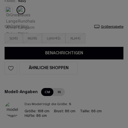
FARBE:
Navy
GRÖSSE(EU)
Größentabelle
S(36)
M(38)
L(40/42)
XL(44)
BENACHRICHTIGEN
ÄHNLICHE SHOPPEN
Modell-Angaben
CM
IN
Das Model trägt die Größe:
S
Größe:
168 cm
Brust:
86 cm
Taille:
66 cm
Hüfte:
86 cm