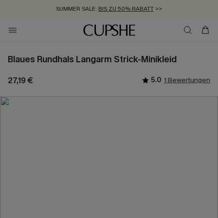
SUMMER SALE:
BIS ZU 50% RABATT
>>
ZUM NEWSLETTER:
KOSTENLOSER VERSAND AB 89 €
BIS ZU -20% EXTRA ERHALTEN
>>
>>
Blaues Rundhals Langarm Strick-Minikleid
27,19 €
5.0
1 Bewertungen