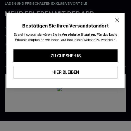
LADEN UND FREISCHALTEN EXKLUSIVE VORTEILE
MEHR ERLEBEN MIT DER APP
Bestätigen Sie Ihren Versandstandort
-10% ohne MBW auf Ihre erste Bestellung
Es sieht so aus, als wären Sie in
Vereinigte Staaten
.
Für das beste
Exklusiv: Ihr monatlicher Mitgliedertag
Erlebnis empfehlen wir Ihnen, auf Ihre lokale Website zu wechseln.
App-Exklusive Preise
Gratis Versand für NeukundInnen
ZU CUPSHE-US
APP HOLEN & PROFITIEREN
HIER BLEIBEN