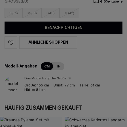
GRÖSSE(EU)
Größentabelle
S(36)
M(38)
L(40)
XL(42)
BENACHRICHTIGEN
ÄHNLICHE SHOPPEN
Modell-Angaben
CM
IN
Das Model trägt die Größe:
S
Größe:
165 cm
Brust:
77 cm
Taille:
61 cm
Hüfte:
81 cm
HÄUFIG ZUSAMMEN GEKAUFT