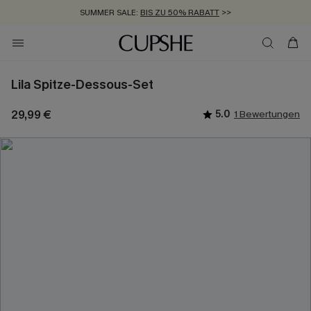
SUMMER SALE:
BIS ZU 50% RABATT
>>
ZUM NEWSLETTER:
KOSTENLOSER VERSAND AB 89 €
BIS ZU -20% EXTRA ERHALTEN
>>
>>
Lila Spitze-Dessous-Set
29,99 €
5.0
1 Bewertungen