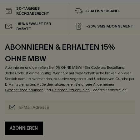
30-TÄGIGES
GRATIS VERSAND
RÜCKGABERECHT
-15% NEWSLETTER-
-20% SMS-ABONNEMENT
RABATT
ABONNIEREN & ERHALTEN 15%
OHNE MBW
Abonnieren und genießen Sie 15% OHNE MBW! *Ein Code pro Bestellung.
Jeder Code ist einmal gültig. Wenn Sie auf diese Schaltfläche klicken, erklären
Sie sich damit einverstanden, exklusive Angebote und Updates von Cupshe per
E-Mail zu erhalten. Außerdem akzeptieren Sie unsere
Allgemeinen
Geschäftsbedingungen
und
Datenschutzrichtlinien
. Jederzeit abbestellen.
ABONNIEREN