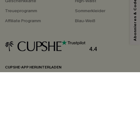
Abonnieren & Code Sichern
Geschenkkarte
High-Waist
Treueprogramm
Sommerkleider
Affiliate Programm
Blau-Weiß
Mit dem Klick auf diese Schaltfläche erklären Sie sich damit einverstanden,
exklusive Werbeaktionen und Updates von Cupshe per E-Mail zu erhalten.
Sie akzeptieren außerdem unsere
Allgemeinen Geschäftsbedingungen
und
Datenschutzbestimmungen
. Sie können sich jederzeit abmelden.
4.4
ABONNIEREN
CUPSHE-APP HERUNTERLADEN
FOLGEN SIE UNS AUF