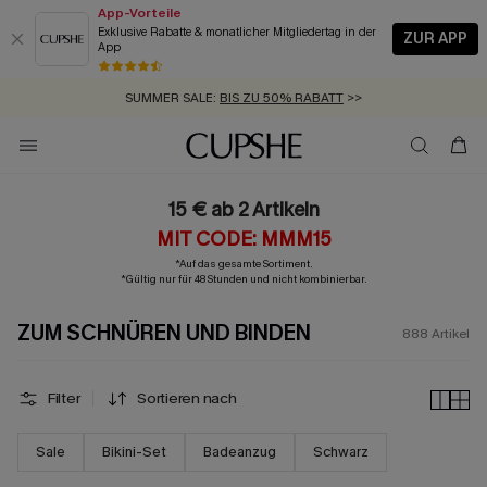
App-Vorteile
Exklusive Rabatte & monatlicher Mitgliedertag in der
ZUR APP
App
GRATIS MASSBAND MIT JEDEM SCHNELLVERSAND-ARTIKEL >>
SUMMER SALE:
BIS ZU 50% RABATT
>>
ZUM NEWSLETTER:
BIS ZU -20% EXTRA ERHALTEN
>>
KOSTENLOSER VERSAND AB 89 €
>>
15 € ab 2 Artikeln
MIT CODE: MMM15
*Auf das gesamte Sortiment.
*Gültig nur für 48 Stunden und nicht kombinierbar.
ZUM SCHNÜREN UND BINDEN
888
Artikel
Filter
Sortieren nach
Sale
Bikini-Set
Badeanzug
Schwarz