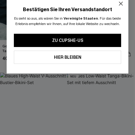
Bestätigen Sie Ihren Versandstandort
Es sieht so aus, als wären Sie in
Vereinigte Staaten
.
Für das beste
Erlebnis empfehlen wir Ihnen, auf Ihre lokale Website zu wechseln.
ZU CUPSHE-US
Gestreiftes Low-Waist Neckholder-
Rotes Neckholder-Bügel-Bikini-Set
Tanga-Bikini-Set
48,00 €
HIER BLEIBEN
40,00 €
50,00 €
Separate Größen
NEU