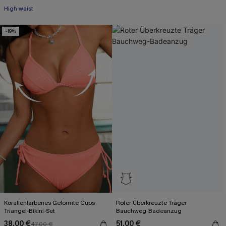
+1
High waist
-19%
Korallenfarbenes Geformte Cups
Roter Überkreuzte Träger
Triangel-Bikini-Set
Bauchweg-Badeanzug
38,00 €
51,00 €
47,00 €