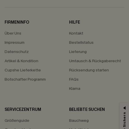
FIRMENINFO
HILFE
Über Uns
Kontakt
Impressum
Bestellstatus
Datenschutz
Lieferung
Artikel & Kondition
Umtausch & Rückgaberecht
Cupshe Lieferkette
Rücksendung starten
Botschafter Programm
FAQs
Klarna
SERVICEZENTRUM
BELIEBTE SUCHEN
15% ERHALTEN
Größenguide
Bauchweg
15% ohne MBW für E-Mail-Abonnenten.
*Ein Code pro Bestellung. Jeder Code ist einmal gültig.