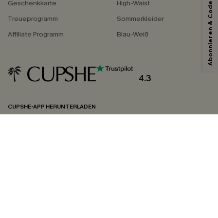
Abonnieren & Code Sichern
*Ein Code pro Bestellung. Jeder Code ist einmal gültig.
Geschenkkarte
High-Waist
Treueprogramm
Sommerkleider
Affiliate Programm
Blau-Weiß
Mit dem Klick auf diese Schaltfläche erklären Sie sich damit einverstanden,
exklusive Werbeaktionen und Updates von Cupshe per E-Mail zu erhalten.
Sie akzeptieren außerdem unsere
Allgemeinen Geschäftsbedingungen
und
Datenschutzbestimmungen
. Sie können sich jederzeit abmelden.
4.3
ABONNIEREN
CUPSHE-APP HERUNTERLADEN
FOLGEN SIE UNS AUF