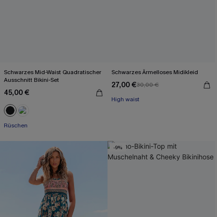
Schwarzes Mid-Waist Quadratischer
Schwarzes Ärmelloses Midikleid
Ausschnitt Bikini-Set
27,00 €
30,00 €
Mit Gratis-Maßband
45,00 €
High waist
Mit Gratis-Maßband
Rüschen
-9%