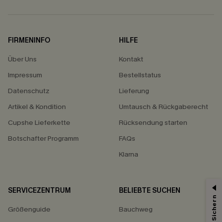
FIRMENINFO
HILFE
Über Uns
Kontakt
Impressum
Bestellstatus
Datenschutz
Lieferung
Artikel & Kondition
Umtausch & Rückgaberecht
Cupshe Lieferkette
Rücksendung starten
Botschafter Programm
FAQs
Klarna
SERVICEZENTRUM
BELIEBTE SUCHEN
15% ERHALTEN
Größenguide
Bauchweg
15% ohne MBW für E-Mail-Abonnenten.