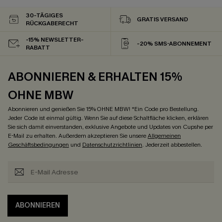
30-TÄGIGES
GRATIS VERSAND
RÜCKGABERECHT
-15% NEWSLETTER-
-20% SMS-ABONNEMENT
RABATT
ABONNIEREN & ERHALTEN 15%
OHNE MBW
Abonnieren und genießen Sie 15% OHNE MBW! *Ein Code pro Bestellung.
Jeder Code ist einmal gültig. Wenn Sie auf diese Schaltfläche klicken, erklären
Sie sich damit einverstanden, exklusive Angebote und Updates von Cupshe per
E-Mail zu erhalten. Außerdem akzeptieren Sie unsere
Allgemeinen
Geschäftsbedingungen
und
Datenschutzrichtlinien
. Jederzeit abbestellen.
ABONNIEREN