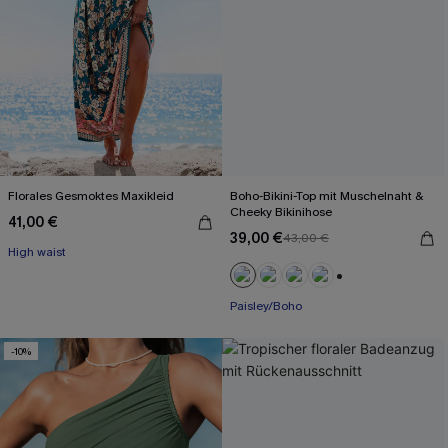
Florales Gesmoktes Maxikleid
Boho-Bikini-Top mit Muschelnaht &
Cheeky Bikinihose
41,00 €
39,00 €
43,00 €
High waist
+1
Paisley/Boho
-10%