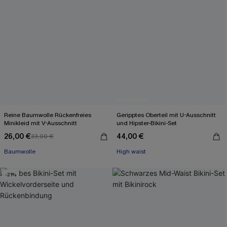
Reine Baumwolle Rückenfreies
Geripptes Oberteil mit U-Ausschnitt
Minikleid mit V-Ausschnitt
und Hipster-Bikini-Set
26,00 €
44,00 €
33,00 €
Mit Gratis-Maßband
Baumwolle
High waist
Mit Gratis-Maßband
-21%