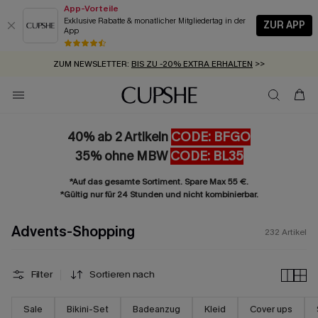
App-Vorteile
Exklusive Rabatte & monatlicher Mitgliedertag in der
ZUR APP
App
GRATIS MASSBAND MIT JEDEM SCHNELLVERSAND-ARTIKEL >>
SUMMER SALE:
BIS ZU 50% RABATT
>>
ZUM NEWSLETTER:
BIS ZU -20% EXTRA ERHALTEN
>>
KOSTENLOSER VERSAND AB 89 €
>>
40% ab 2 Artikeln
CODE: BFGO
35% ohne MBW
CODE: BL35
*Auf das gesamte Sortiment. Spare Max 55 €.
*Gültig nur für 24 Stunden und nicht kombinierbar.
Advents-Shopping
232
Artikel
Filter
Sortieren nach
Sale
Bikini-Set
Badeanzug
Kleid
Cover ups