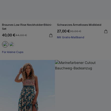
Braunes Low Rise Neckholder-Bikini-
Schwarzes Ärmelloses Midikleid
Set
27,00 €
30,00 €
Mit Gratis-Maßband
40,00 €
44,00 €
High waist
Mit Gratis-Maßband
Für kleine Cups