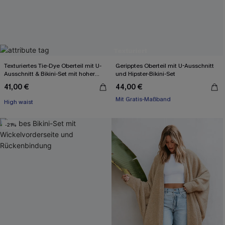
Texturiertes Tie-Dye Oberteil mit U-
Geripptes Oberteil mit U-Ausschnitt
Ausschnitt & Bikini-Set mit hoher
und Hipster-Bikini-Set
Taille
41,00 €
44,00 €
Mit Gratis-Maßband
High waist
High waist
Mit Gratis-Maßband
-21%