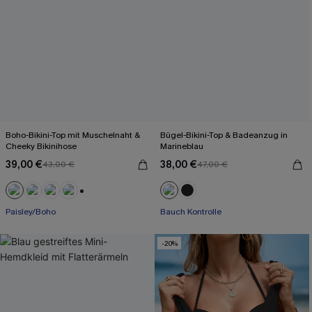
Boho-Bikini-Top mit Muschelnaht &
Bügel-Bikini-Top & Badeanzug in
Cheeky Bikinihose
Marineblau
39,00 €
38,00 €
43,00 €
47,00 €
+1
Paisley/Boho
Bauch Kontrolle
-20%