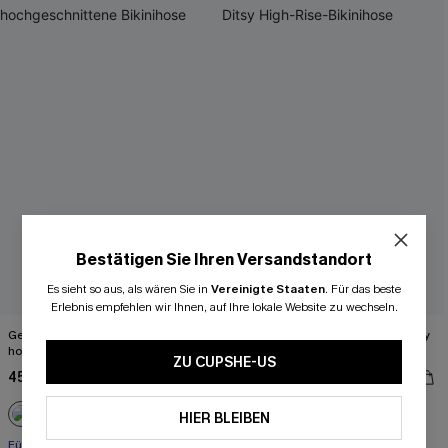
Bestätigen Sie Ihren Versandstandort
Es sieht so aus, als wären Sie in
Vereinigte Staaten
.
Für das beste
Erlebnis empfehlen wir Ihnen, auf Ihre lokale Website zu wechseln.
Gewickeltes Bikinioberteil &
Braunes Twist-Bikini-Oberteil & Ditsy
hochgeschnittene Bikinihose
High-Rise-Bikinihose
ZU CUPSHE-US
45,00 €
45,00 €
Für kleine Cups
HIER BLEIBEN
+2
Für kleine Cups