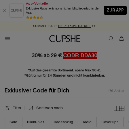
App-Vorteile
Exklusive Rabatte & monatlicher Mitgliedertag in der
ZUR APP
App
GRATIS MASSBAND MIT JEDEM SCHNELLVERSAND-ARTIKEL >>
SUMMER SALE:
BIS ZU 50% RABATT
>>
ZUM NEWSLETTER:
BIS ZU -20% EXTRA ERHALTEN
>>
KOSTENLOSER VERSAND AB 89 €
>>
30% ab 29 €
CODE: DDA30
*Auf das gesamte Sortiment. spare Max 30 €.
*Gültig nur für 24 Stunden und nicht kombinierbar.
Exklusiver Code für Dich
176
Artikel
Filter
Sortieren nach
Sale
Bikini-Set
Badeanzug
Kleid
Cover ups