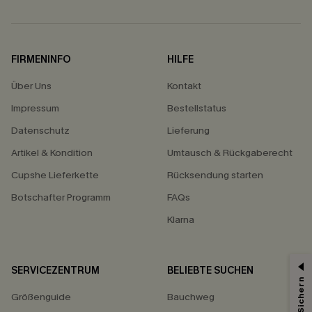
FIRMENINFO
HILFE
Über Uns
Kontakt
Impressum
Bestellstatus
Datenschutz
Lieferung
Artikel & Kondition
Umtausch & Rückgaberecht
Cupshe Lieferkette
Rücksendung starten
Botschafter Programm
FAQs
Klarna
SERVICEZENTRUM
BELIEBTE SUCHEN
15% ERHALTEN
Größenguide
Bauchweg
15% ohne MBW für E-Mail-Abonnenten.