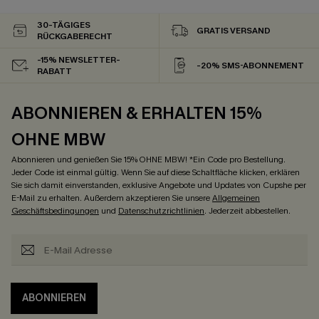
30-TÄGIGES
GRATIS VERSAND
RÜCKGABERECHT
-15% NEWSLETTER-
-20% SMS-ABONNEMENT
RABATT
ABONNIEREN & ERHALTEN 15%
OHNE MBW
Abonnieren und genießen Sie 15% OHNE MBW! *Ein Code pro Bestellung.
Jeder Code ist einmal gültig. Wenn Sie auf diese Schaltfläche klicken, erklären
Sie sich damit einverstanden, exklusive Angebote und Updates von Cupshe per
E-Mail zu erhalten. Außerdem akzeptieren Sie unsere
Allgemeinen
Geschäftsbedingungen
und
Datenschutzrichtlinien
. Jederzeit abbestellen.
ABONNIEREN