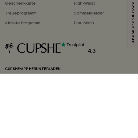
Abonnieren & Code Sichern
*Ein Code pro Bestellung. Jeder Code ist einmal gültig.
Geschenkkarte
High-Waist
Treueprogramm
Sommerkleider
Affiliate Programm
Blau-Weiß
Mit dem Klick auf diese Schaltfläche erklären Sie sich damit einverstanden,
exklusive Werbeaktionen und Updates von Cupshe per E-Mail zu erhalten.
Sie akzeptieren außerdem unsere
Allgemeinen Geschäftsbedingungen
und
Datenschutzbestimmungen
. Sie können sich jederzeit abmelden.
4.3
ABONNIEREN
CUPSHE-APP HERUNTERLADEN
FOLGEN SIE UNS AUF