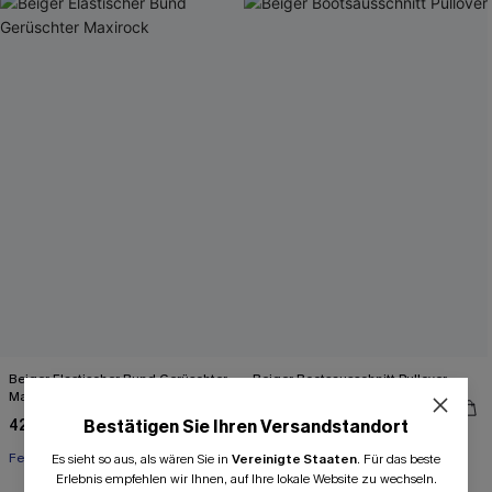
Beiger Elastischer Bund Gerüschter
Beiger Bootsausschnitt Pullover
Maxirock
46,00 €
42,00 €
Bestätigen Sie Ihren Versandstandort
Festlich
Es sieht so aus, als wären Sie in
Vereinigte Staaten
.
Für das beste
Erlebnis empfehlen wir Ihnen, auf Ihre lokale Website zu wechseln.