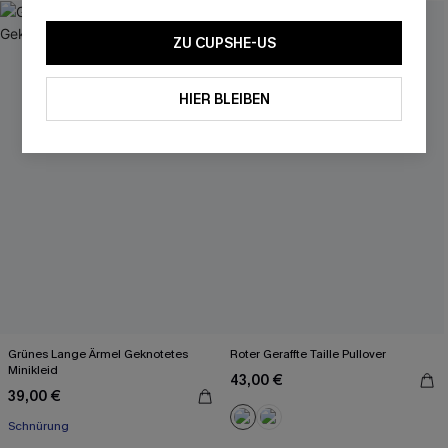
ZU CUPSHE-US
HIER BLEIBEN
Grünes Lange Ärmel Geknotetes
Roter Geraffte Taille Pullover
Minikleid
43,00 €
39,00 €
Schnürung