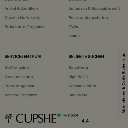
Artikel & Kondition
Umtausch & Rückgaberecht
Cupshe Lieferkette
Rücksendung starten
Botschafter Programm
FAQs
Klarna
SERVICEZENTRUM
BELIEBTE SUCHEN
15% ERHALTEN
Abonnieren & Code Sichern
Größenguide
Bauchweg
15% ohne MBW für E-Mail-Abonnenten.
*Ein Code pro Bestellung. Jeder Code ist einmal gültig.
Geschenkkarte
High-Waist
Treueprogramm
Sommerkleider
Affiliate Programm
Blau-Weiß
Mit dem Klick auf diese Schaltfläche erklären Sie sich damit einverstanden,
exklusive Werbeaktionen und Updates von Cupshe per E-Mail zu erhalten.
Sie akzeptieren außerdem unsere
Allgemeinen Geschäftsbedingungen
und
Datenschutzbestimmungen
. Sie können sich jederzeit abmelden.
4.4
ABONNIEREN