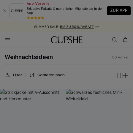
App-Vorteile
Exklusive Rabatte & monatlicher Mitgliedertag in der
ZUR APP
App
GRATIS MASSBAND MIT JEDEM SCHNELLVERSAND-ARTIKEL >>
SUMMER SALE:
BIS ZU 50% RABATT
>>
ZUM NEWSLETTER:
BIS ZU -20% EXTRA ERHALTEN
>>
KOSTENLOSER VERSAND AB 89 €
>>
Weihnachtsideen
86
Artikel
Filter
Sortieren nach