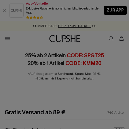
App-Vorteile
Exklusive Rabatte & monatlicher Mitgliedertag in der
ZUR APP
App
GRATIS MASSBAND MIT JEDEM SCHNELLVERSAND-ARTIKEL >>
SUMMER SALE:
BIS ZU 50% RABATT
>>
ZUM NEWSLETTER:
BIS ZU -20% EXTRA ERHALTEN
>>
KOSTENLOSER VERSAND AB 89 €
>>
25% ab 2 Artikeln
CODE: SPGT25
20% ab 1 Artikel
CODE: KMM20
*Auf das gesamte Sortiment. Spare Max 25 €.
*Gültig nur für 3 Tage und nicht kombinierbar.
Gratis Versand ab 89 €
1746
Artikel