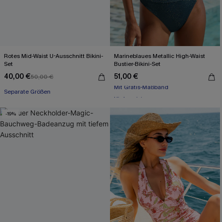
Rotes Mid-Waist U-Ausschnitt Bikini-
Marineblaues Metallic High-Waist
Set
Bustier-Bikini-Set
40,00 €
51,00 €
50,00 €
Mit Gratis-Maßband
Separate Größen
High waist
Mit Gratis-Maßband
-19%