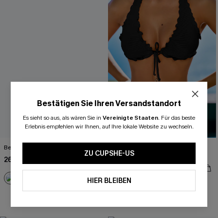
Bestätigen Sie Ihren Versandstandort
Es sieht so aus, als wären Sie in
Vereinigte Staaten
.
Für das beste
Erlebnis empfehlen wir Ihnen, auf Ihre lokale Website zu wechseln.
Beiges Ärmelloses Strick-Strand-Top
Schwarzes Tiefer Ausschnitt High-
ZU CUPSHE-US
Waist Neckholder-Bikini-Set
26,00 €
33,00 €
48,00 €
HIER BLEIBEN
+1
High waist