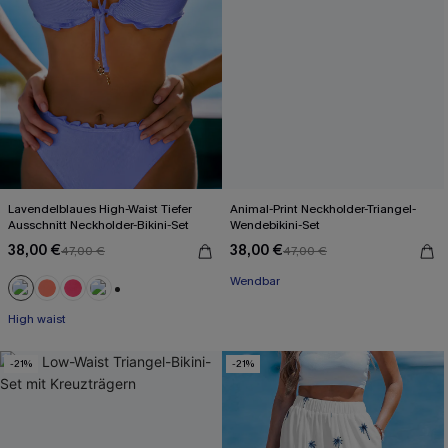
Lavendelblaues High-Waist Tiefer
Animal-Print Neckholder-Triangel-
Ausschnitt Neckholder-Bikini-Set
Wendebikini-Set
38,00 €
38,00 €
47,00 €
47,00 €
Wendbar
+1
High waist
-21%
-21%