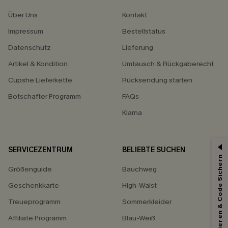
Über Uns
Kontakt
Impressum
Bestellstatus
Datenschutz
Lieferung
Artikel & Kondition
Umtausch & Rückgaberecht
Cupshe Lieferkette
Rücksendung starten
Botschafter Programm
FAQs
Klarna
SERVICEZENTRUM
BELIEBTE SUCHEN
15% ERHALTEN
Abonnieren & Code Sichern
Größenguide
Bauchweg
15% ohne MBW für E-Mail-Abonnenten.
*Ein Code pro Bestellung. Jeder Code ist einmal gültig.
Geschenkkarte
High-Waist
Treueprogramm
Sommerkleider
Affiliate Programm
Blau-Weiß