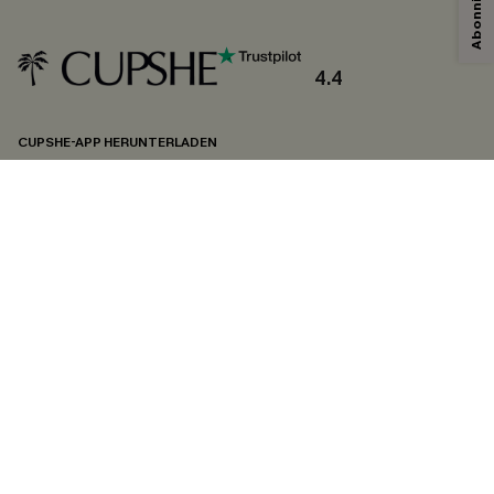
Mit dem Klick auf diese Schaltfläche erklären Sie sich damit einverstanden,
exklusive Werbeaktionen und Updates von Cupshe per E-Mail zu erhalten.
Sie akzeptieren außerdem unsere
Allgemeinen Geschäftsbedingungen
und
Datenschutzbestimmungen
. Sie können sich jederzeit abmelden.
4.4
ABONNIEREN
CUPSHE-APP HERUNTERLADEN
FOLGEN SIE UNS AUF
©2026 CUPSHE DEUTSCHLAND
Datenschutz
&
AGB
&
Zugänglichkeitserklärung
Cookie-Einstellungen