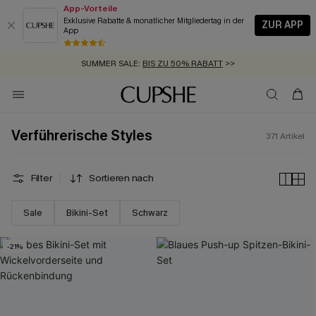
App-Vorteile
Exklusive Rabatte & monatlicher Mitgliedertag in der
ZUR APP
App
GRATIS MASSBAND MIT JEDEM SCHNELLVERSAND-ARTIKEL >>
SUMMER SALE:
BIS ZU 50% RABATT
>>
ZUM NEWSLETTER:
BIS ZU -20% EXTRA ERHALTEN
>>
KOSTENLOSER VERSAND AB 89 €
>>
Verführerische Styles
371
Artikel
Filter
Sortieren nach
Sale
Bikini-Set
Schwarz
-21%