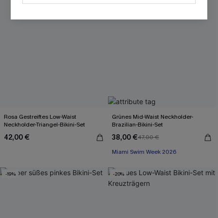
Rosa Gestreiftes Low-Waist
Grünes Mid-Waist Neckholder-
Neckholder-Triangel-Bikini-Set
Brazilian-Bikini-Set
42,00 €
38,00 €
47,00 €
Miami Swim Week 2026
-19%
-20%