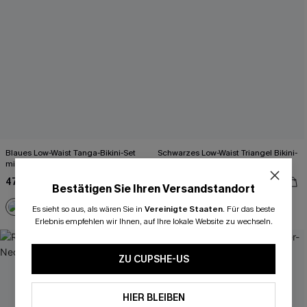
Blaues Low-Waist Tanga-Bikini-Set
Schwarzes Low-Waist Triangel Bikini-
mit tiefem Ausschnitt
Set
47,00 €
38,00 €
47,00 €
Bestätigen Sie Ihren Versandstandort
Es sieht so aus, als wären Sie in
Vereinigte Staaten
.
Für das beste
Erlebnis empfehlen wir Ihnen, auf Ihre lokale Website zu wechseln.
-19%
ZU CUPSHE-US
HIER BLEIBEN