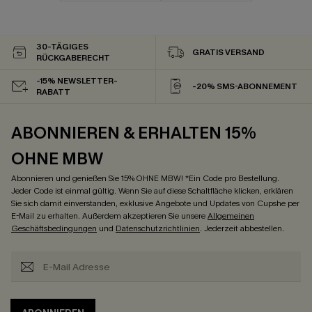
30-TÄGIGES
GRATIS VERSAND
RÜCKGABERECHT
-15% NEWSLETTER-
-20% SMS-ABONNEMENT
RABATT
ABONNIEREN & ERHALTEN 15%
OHNE MBW
Abonnieren und genießen Sie 15% OHNE MBW! *Ein Code pro Bestellung.
Jeder Code ist einmal gültig. Wenn Sie auf diese Schaltfläche klicken, erklären
Sie sich damit einverstanden, exklusive Angebote und Updates von Cupshe per
E-Mail zu erhalten. Außerdem akzeptieren Sie unsere
Allgemeinen
Geschäftsbedingungen
und
Datenschutzrichtlinien
. Jederzeit abbestellen.