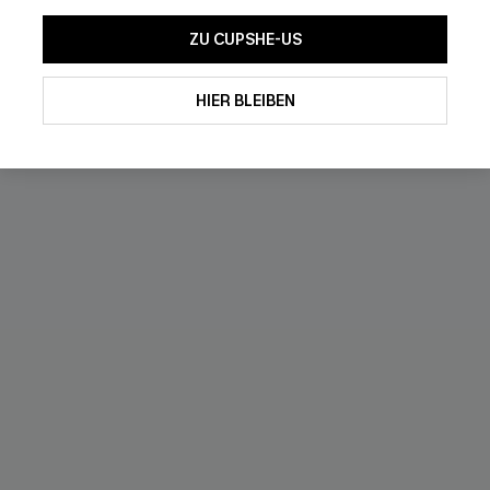
Separate Größen
ZU CUPSHE-US
Mit dem Klick auf diese Schaltf
einverstanden, exklusive Wer
Mail zu erhalten. Sie akzepti
HIER BLEIBEN
Geschäftsbedingungen
und
D
NEU
sich jederzeit abmelden.
AB