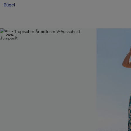
Bügel
-20%