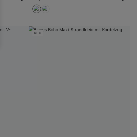
läche erklären Sie sich damit
beaktionen und Updates von Cupshe per E-
eren außerdem unsere
Allgemeinen
atenschutzbestimmungen
. Sie können
NEU
ONNIEREN