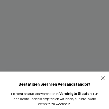
15% E
Bestätigen Sie Ihren Versandstandort
15% ohne MBW fü
Es sieht so aus, als wären Sie in
Vereinigte Staaten
.
Für
*Ein Code pro Bestellung
onokini-Badeanzug
Geblümtes Mid-Waist Hoher
das beste Erlebnis empfehlen wir Ihnen, auf Ihre lokale
Beinausschnitt Bügel-Bikini-S
Website zu wechseln.
40,00 €
50,00 €