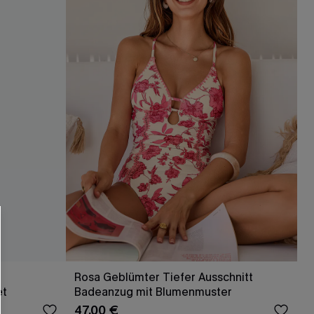
RHALTEN
r E-Mail-Abonnenten.
. Jeder Code ist einmal gültig.
Rosa Geblümter Tiefer Ausschnitt
et
Badeanzug mit Blumenmuster
47,00 €