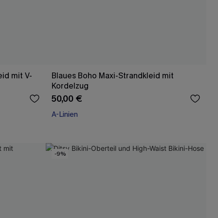
id mit V-
Blaues Boho Maxi-Strandkleid mit
Kordelzug
50,00 €
A-Linien
-9%