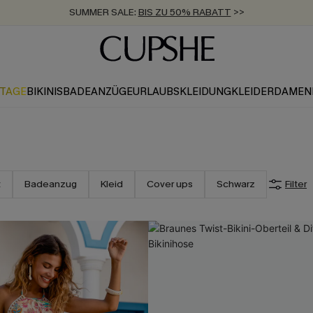
ZUM NEWSLETTER:
BIS ZU -20% EXTRA ERHALTEN
>>
KOSTENLOSER VERSAND AB 89 €
>>
KTAGE
BIKINIS
BADEANZÜGE
URLAUBSKLEIDUNG
KLEIDER
DAMEN
t
Badeanzug
Kleid
Cover ups
Schwarz
Filter