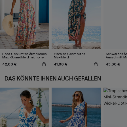
Rosa Geblümtes Ärmelloses
Florales Gesmoktes
Schwarzes Är
Maxi-Strandkleid mit hohem
Maxikleid
Ausschnitt Ma
Ausschnitt
Sommerkleid
42,00 €
41,00 €
43,00 €
DAS KÖNNTE IHNEN AUCH GEFALLEN