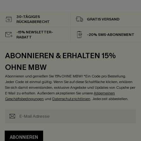
30-TÄGIGES
GRATIS VERSAND
RÜCKGABERECHT
-15% NEWSLETTER-
-20% SMS-ABONNEMENT
RABATT
ABONNIEREN & ERHALTEN 15%
OHNE MBW
Abonnieren und genießen Sie 15% OHNE MBW! *Ein Code pro Bestellung.
Jeder Code ist einmal gültig. Wenn Sie auf diese Schaltfläche klicken, erklären
Sie sich damit einverstanden, exklusive Angebote und Updates von Cupshe per
E-Mail zu erhalten. Außerdem akzeptieren Sie unsere
Allgemeinen
Geschäftsbedingungen
und
Datenschutzrichtlinien
. Jederzeit abbestellen.
ABONNIEREN