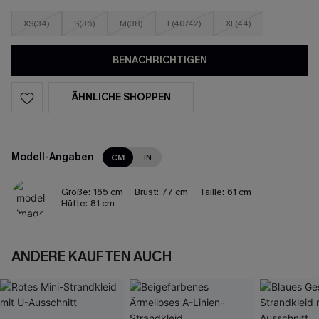
XS(34)
S(36)
M(38)
L(40/42)
XL(44)
BENACHRICHTIGEN
ÄHNLICHE SHOPPEN
Modell-Angaben
CM
IN
Größe:
165 cm
Brust:
77 cm
Taille:
61 cm
Hüfte:
81 cm
ANDERE KAUFTEN AUCH