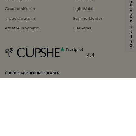
Abonnieren & Code Sichern
Geschenkkarte
High-Waist
Treueprogramm
Sommerkleider
Affiliate Programm
Blau-Weiß
4.4
CUPSHE-APP HERUNTERLADEN
FOLGEN SIE UNS AUF