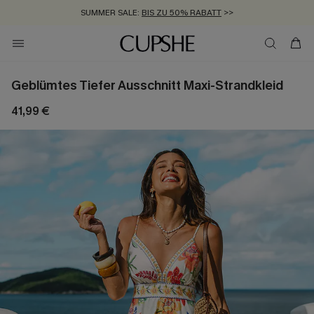
SUMMER SALE:
BIS ZU 50% RABATT
>>
ZUM NEWSLETTER:
KOSTENLOSER VERSAND AB 89 €
BIS ZU -20% EXTRA ERHALTEN
>>
>>
Geblümtes Tiefer Ausschnitt Maxi-Strandkleid
41,99 €