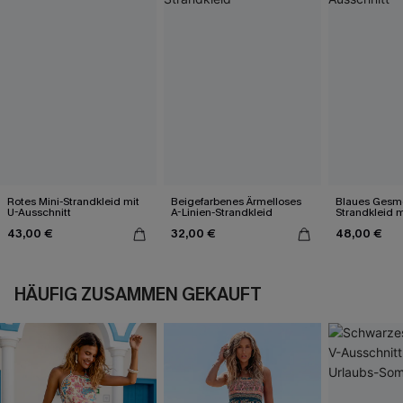
Rotes Mini-Strandkleid mit
Beigefarbenes Ärmelloses
Blaues Gesmo
U-Ausschnitt
A-Linien-Strandkleid
Strandkleid m
43,00 €
32,00 €
48,00 €
HÄUFIG ZUSAMMEN GEKAUFT