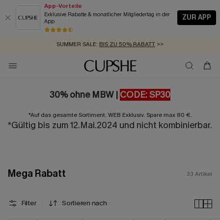
App-Vorteile
Exklusive Rabatte & monatlicher Mitgliedertag in der
ZUR APP
App
GRATIS MASSBAND MIT JEDEM SCHNELLVERSAND-ARTIKEL >>
SUMMER SALE:
BIS ZU 50% RABATT
>>
ZUM NEWSLETTER:
KOSTENLOSER VERSAND AB 89 €
BIS ZU -20% EXTRA ERHALTEN
>>
>>
30% ohne MBW |
CODE: SP30
*Auf das gesamte Sortiment. WEB Exklusiv. Spare max 80 €.
*Gültig bis zum 12.Mai.2024 und nicht kombinierbar.
Mega Rabatt
33
Artikel
Filter
Sortieren nach