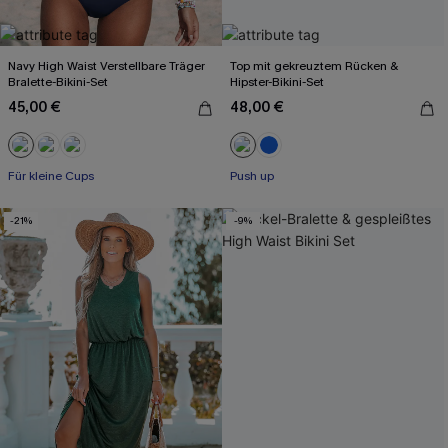
Navy High Waist Verstellbare Träger
Top mit gekreuztem Rücken &
Bralette-Bikini-Set
Hipster-Bikini-Set
45,00 €
48,00 €
Für kleine Cups
Push up
-21%
-9%