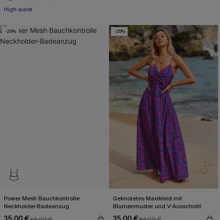
+2
High waist
-20%
-20%
Power Mesh Bauchkontrolle
Geknotetes Maxikleid mit
Neckholder-Badeanzug
Blumenmuster und V-Ausschnitt
35,00 €
35,00 €
44,00 €
44,00 €