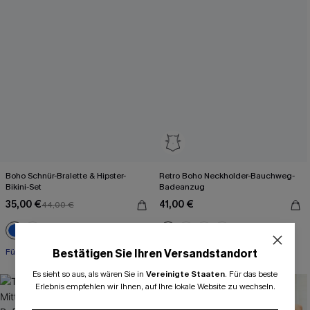
Boho Schnür-Bralette & Hipster-
Retro Boho Neckholder-Bauchweg-
Bikini-Set
Badeanzug
35,00 €
41,00 €
44,00 €
+1
Für kleine Cups
Bauch Kontrolle
Bestätigen Sie Ihren Versandstandort
Es sieht so aus, als wären Sie in
Vereinigte Staaten
.
Für das beste
Erlebnis empfehlen wir Ihnen, auf Ihre lokale Website zu wechseln.