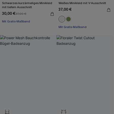
Schwarzes kurzärmeliges Minikleid
Weißes Minikleid mit V-Ausschnitt
mit tiefem Ausschnitt
37,00 €
30,00 €
37,00 €
Mit Gratis-Maßband
Baumwolle
Mit Gratis-Maßband
Mit Gratis-Maßband