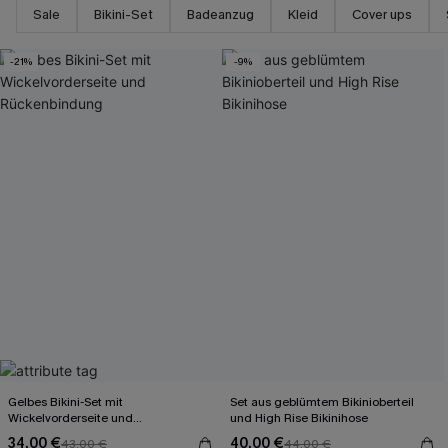
Sale
Bikini-Set
Badeanzug
Kleid
Cover ups
-21%
-9%
Gelbes Bikini-Set mit
Set aus geblümtem Bikinioberteil
Wickelvorderseite und
und High Rise Bikinihose
Rückenbindung
34,00 €
40,00 €
43,00 €
44,00 €