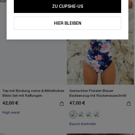
ZU CUPSHE-US
HIER BLEIBEN
Top mit Bindung vorne & Mittelhohes
Gerüschter Floraler Blauer
Bikini Set mit Raffungen
Badeanzug mit Rückenausschnitt
42,00 €
47,00 €
High waist
Bauch Kontrolle