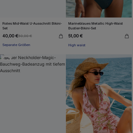
Rotes Mid-Waist U-Ausschnitt Bikini-
Marineblaues Metallic High-Waist
Set
Bustier-Bikini-Set
40,00 €
51,00 €
50,00 €
Mit Gratis-Maßband
Separate Größen
High waist
Mit Gratis-Maßband
-19%