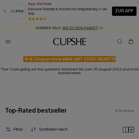
App-Vorteile
Exklusive Rabatte & monatlicher Mitgliedertag in der
ZUR APP
App
GRATIS MASSBAND MIT JEDEM SCHNELLVERSAND-ARTIKEL >>
SUMMER SALE:
BIS ZU 50% RABATT
>>
ZUM NEWSLETTER:
BIS ZU -20% EXTRA ERHALTEN
>>
KOSTENLOSER VERSAND AB 89 €
>>
15 € Coupon ohne MBW | MIT CODE: HEART15
*Der Code gültig auf das gesamte Sortiment bis zum 30.August.2023 und nicht
kombinierbar.
Top-Rated bestseller
1574
Artikel
Filter
Sortieren nach