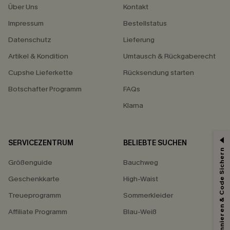
Über Uns
Kontakt
Impressum
Bestellstatus
Datenschutz
Lieferung
Artikel & Kondition
Umtausch & Rückgaberecht
Cupshe Lieferkette
Rücksendung starten
Botschafter Programm
FAQs
Klarna
SERVICEZENTRUM
BELIEBTE SUCHEN
15% ERHALTEN
Abonnieren & Code Sichern
Größenguide
Bauchweg
15% ohne MBW für E-Mail-Abonnenten.
*Ein Code pro Bestellung. Jeder Code ist einmal gültig.
Geschenkkarte
High-Waist
Treueprogramm
Sommerkleider
Affiliate Programm
Blau-Weiß
Mit dem Klick auf diese Schaltfläche erklären Sie sich damit einverstanden,