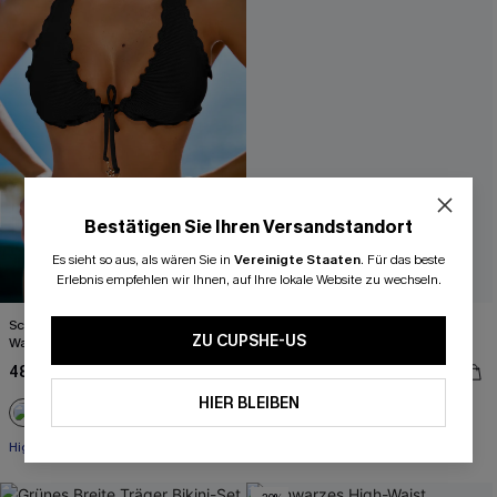
Bestätigen Sie Ihren Versandstandort
Es sieht so aus, als wären Sie in
Vereinigte Staaten
.
Für das beste
Erlebnis empfehlen wir Ihnen, auf Ihre lokale Website zu wechseln.
Schwarzes Tiefer Ausschnitt High-
Lila Bügel-Bikini-Set mit
ZU CUPSHE-US
Waist Neckholder-Bikini-Set
verstellbaren Trägern
48,00 €
48,00 €
HIER BLEIBEN
Separate Größen
+1
High waist