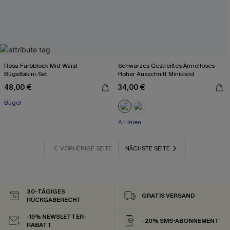
Rosa Farbblock Mid-Waist
Schwarzes Gestreiftes Ärmelloses
Bügelbikini-Set
Hoher Ausschnitt Minikleid
48,00 €
34,00 €
Bügel
A-Linien
VORHERIGE SEITE
NÄCHSTE SEITE
30-TÄGIGES
GRATIS VERSAND
RÜCKGABERECHT
-15% NEWSLETTER-
-20% SMS-ABONNEMENT
RABATT