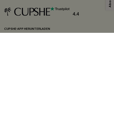
exklusive Werbeaktionen und Updates von Cupshe per E-Mail zu erhalten.
Sie akzeptieren außerdem unsere
Allgemeinen Geschäftsbedingungen
und
Datenschutzbestimmungen
. Sie können sich jederzeit abmelden.
4.4
ABONNIEREN
CUPSHE-APP HERUNTERLADEN
FOLGEN SIE UNS AUF
©2026 CUPSHE DEUTSCHLAND
Datenschutz
&
AGB
&
Zugänglichkeitserklärung
Cookie-Einstellungen