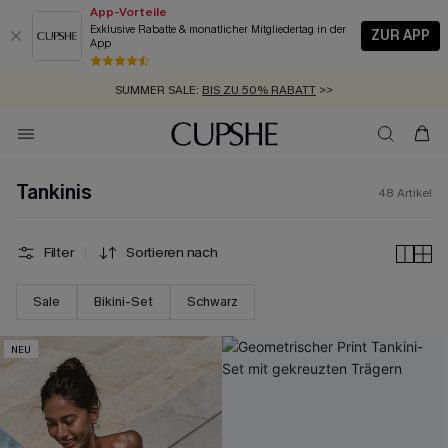
App-Vorteile
Exklusive Rabatte & monatlicher Mitgliedertag in der
ZUR APP
App
GRATIS MASSBAND MIT JEDEM SCHNELLVERSAND-ARTIKEL >>
SUMMER SALE:
BIS ZU 50% RABATT
>>
ZUM NEWSLETTER:
BIS ZU -20% EXTRA ERHALTEN
>>
KOSTENLOSER VERSAND AB 89 €
>>
Tankinis
48
Artikel
Filter
Sortieren nach
Sale
Bikini-Set
Schwarz
NEU