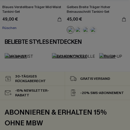
Blaues Verstellbare Träger Mid-Waist
Gelbes Breite Träger Hoher
Tankini-Set
Beinausschnitt Tankini-Set
49,00 €
45,00 €
Rüschen
BELIEBTE STYLES ENTDECKEN
HIGH-WAIST
BAUCHKONTROLLE
PUSH-UP
30-TÄGIGES
GRATIS VERSAND
RÜCKGABERECHT
-15% NEWSLETTER-
-20% SMS-ABONNEMENT
RABATT
ABONNIEREN & ERHALTEN 15%
OHNE MBW