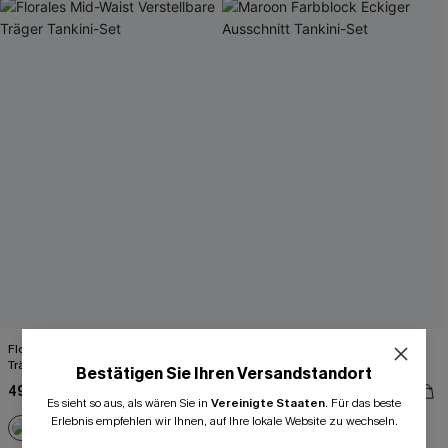
Florales Mid-Waist Verstellbare
Maroon Farbblock Eckiger
Träger Tankini-Set
Ausschnitt Tankini-Set
Bestätigen Sie Ihren Versandstandort
49,00 €
45,00 €
Es sieht so aus, als wären Sie in
Vereinigte Staaten
.
Für das beste
Erlebnis empfehlen wir Ihnen, auf Ihre lokale Website zu wechseln.