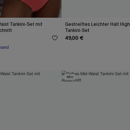
aist Tankini-Set mit
Gestreiftes Leichter Halt Hig
chnitt
Tankini-Set
49,00 €
band
band
NEU