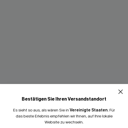
kholder-Bikini-Set in
Schwarzes Mid-Waist Spitze-T
Bestätigen Sie Ihren Versandstandort
49,00 €
Es sieht so aus, als wären Sie in
Vereinigte Staaten
.
Für
das beste Erlebnis empfehlen wir Ihnen, auf Ihre lokale
Website zu wechseln.