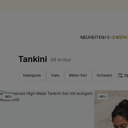
NEUHEITEN
⚡2-3 WER
Tankini
68
Artikel
Kategorie
Sale
Bikini-Set
Schwarz
Fi
NEU
NEU