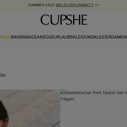
SUMMER SALE:
BIS ZU 50% RABATT
>>
ZUM NEWSLETTER:
KOSTENLOSER VERSAND AB 89 €
BIS ZU -20% EXTRA ERHALTEN
>>
>>
KTAGE
BIKINIS
BADEANZÜGE
URLAUBSKLEIDUNG
KLEIDER
DAMEN
lter