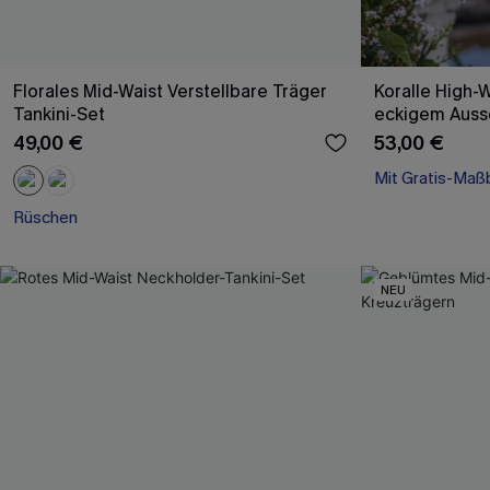
Florales Mid-Waist Verstellbare Träger
Koralle High-W
Tankini-Set
eckigem Auss
49,00 €
53,00 €
Mit Gratis-Maß
High waist
Rüschen
Mit Gratis-Maß
NEU