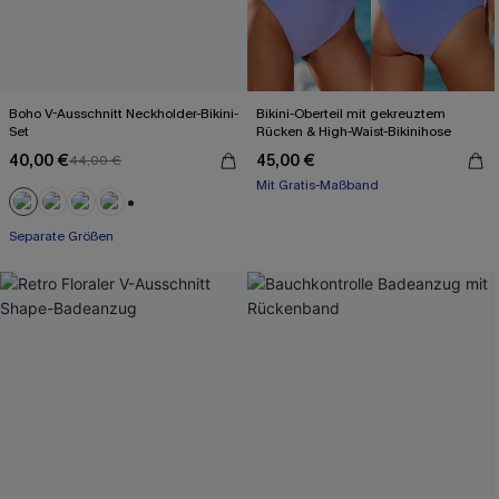
Boho V-Ausschnitt Neckholder-Bikini-
Bikini-Oberteil mit gekreuztem
Set
Rücken & High-Waist-Bikinihose
40,00 €
45,00 €
44,00 €
Mit Gratis-Maßband
High waist
Mit Gratis-Maßband
+1
Separate Größen