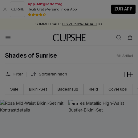
App-Mitgliedertag
ZUR APP
Heute Gratis-Versand in der App!
GRATIS MASSBAND MIT JEDEM SCHNELLVERSAND-ARTIKEL >>
SUMMER SALE:
BIS ZU 50% RABATT
>>
ZUM NEWSLETTER:
BIS ZU -20% EXTRA ERHALTEN
>>
KOSTENLOSER VERSAND AB 89 €
>>
Shades of Sunrise
611
Artikel
Filter
Sortieren nach
Sale
Bikini-Set
Badeanzug
Kleid
Cover ups
NEU