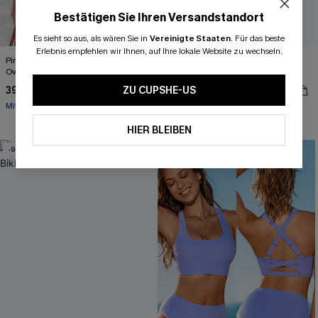
Bestätigen Sie Ihren Versandstandort
Es sieht so aus, als wären Sie in
Vereinigte Staaten
.
Für das beste
Erlebnis empfehlen wir Ihnen, auf Ihre lokale Website zu wechseln.
Pink Abstrakter Tiefer Ausschnitt
Pink Standard-Rise Neckholder-
Overall
Bikini-Set
39,00 €
38,00 €
ZU CUPSHE-US
47,00 €
Mit Gratis-Maßband
Gesmokt
Mit Gratis-Maßband
HIER BLEIBEN
-9%