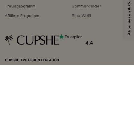
Abonnieren & Code Sichern
Treueprogramm
Sommerkleider
Affiliate Programm
Blau-Weiß
Mit dem Klick auf diese Schaltfläche erklären Sie sich damit einverstanden,
exklusive Werbeaktionen und Updates von Cupshe per E-Mail zu erhalten.
Sie akzeptieren außerdem unsere
Allgemeinen Geschäftsbedingungen
und
Datenschutzbestimmungen
. Sie können sich jederzeit abmelden.
4.4
ABONNIEREN
CUPSHE-APP HERUNTERLADEN
FOLGEN SIE UNS AUF
©2026 CUPSHE DEUTSCHLAND