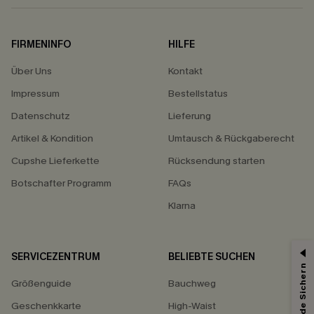
FIRMENINFO
HILFE
Über Uns
Kontakt
Impressum
Bestellstatus
Datenschutz
Lieferung
Artikel & Kondition
Umtausch & Rückgaberecht
Cupshe Lieferkette
Rücksendung starten
Botschafter Programm
FAQs
Klarna
SERVICEZENTRUM
BELIEBTE SUCHEN
15% ERHALTEN
Größenguide
Bauchweg
15% ohne MBW für E-Mail-Abonnenten.
*Ein Code pro Bestellung. Jeder Code ist einmal gültig.
Geschenkkarte
High-Waist