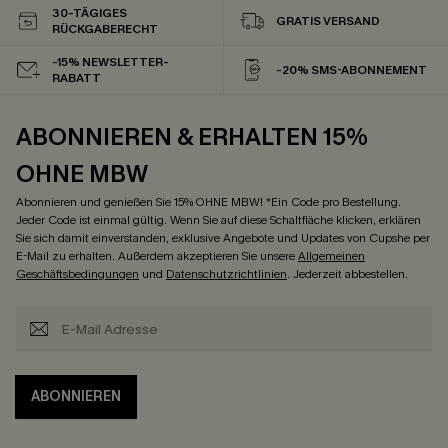
30-TÄGIGES
GRATIS VERSAND
RÜCKGABERECHT
-15% NEWSLETTER-
-20% SMS-ABONNEMENT
RABATT
ABONNIEREN & ERHALTEN 15%
OHNE MBW
Abonnieren und genießen Sie 15% OHNE MBW! *Ein Code pro Bestellung.
Jeder Code ist einmal gültig. Wenn Sie auf diese Schaltfläche klicken, erklären
Sie sich damit einverstanden, exklusive Angebote und Updates von Cupshe per
E-Mail zu erhalten. Außerdem akzeptieren Sie unsere
Allgemeinen
Geschäftsbedingungen
und
Datenschutzrichtlinien
. Jederzeit abbestellen.
ABONNIEREN