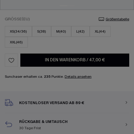
GRÖSSE(EU)
Größentabelle
XS(34/36)
S(38)
M(40)
L(42)
XL(44)
XXL(46)
IN DEN WARENKORB
/
47,00 €
Sunchaser erhalten ca.
235
Punkte.
Details ansehen
KOSTENLOSER VERSAND AB 89 €
RÜCKGABE & UMTAUSCH
30 Tage Frist