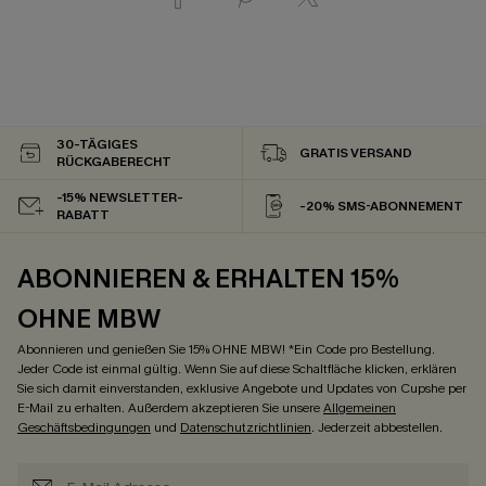
30-TÄGIGES
GRATIS VERSAND
RÜCKGABERECHT
-15% NEWSLETTER-
-20% SMS-ABONNEMENT
RABATT
ABONNIEREN & ERHALTEN 15%
OHNE MBW
Abonnieren und genießen Sie 15% OHNE MBW! *Ein Code pro Bestellung.
Jeder Code ist einmal gültig. Wenn Sie auf diese Schaltfläche klicken, erklären
Sie sich damit einverstanden, exklusive Angebote und Updates von Cupshe per
E-Mail zu erhalten. Außerdem akzeptieren Sie unsere
Allgemeinen
Geschäftsbedingungen
und
Datenschutzrichtlinien
. Jederzeit abbestellen.