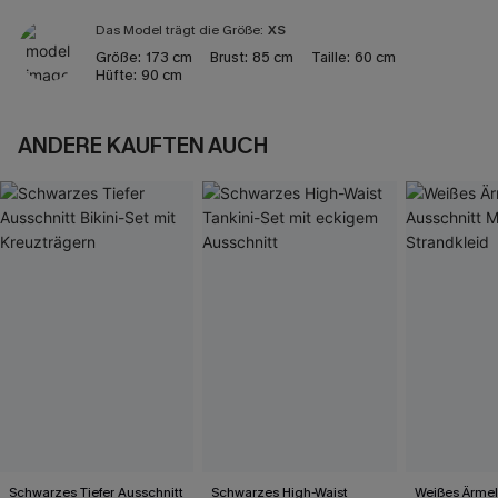
Das Model trägt die Größe:
XS
Größe:
173 cm
Brust:
85 cm
Taille:
60 cm
Hüfte:
90 cm
ANDERE KAUFTEN AUCH
Schwarzes Tiefer Ausschnitt
Schwarzes High-Waist
Weißes Ärmel