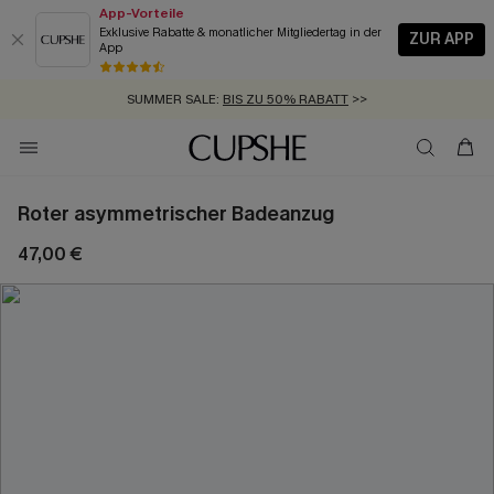
App-Vorteile
Exklusive Rabatte & monatlicher Mitgliedertag in der
ZUR APP
App
GRATIS MASSBAND MIT JEDEM SCHNELLVERSAND-ARTIKEL >>
SUMMER SALE:
BIS ZU 50% RABATT
>>
ZUM NEWSLETTER:
KOSTENLOSER VERSAND AB 89 €
BIS ZU -20% EXTRA ERHALTEN
>>
>>
Roter asymmetrischer Badeanzug
47,00 €