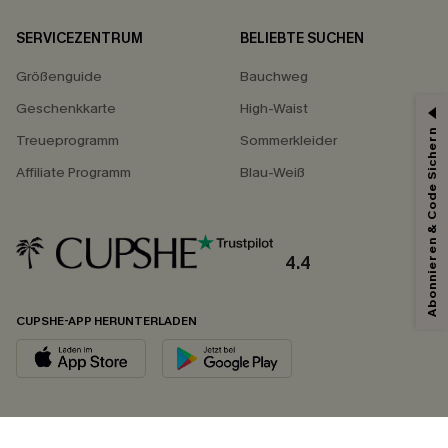
SERVICEZENTRUM
BELIEBTE SUCHEN
Größenguide
Bauchweg
Geschenkkarte
High-Waist
Abonnieren & Code Sichern
Treueprogramm
Sommerkleider
Affiliate Programm
Blau-Weiß
4.4
CUPSHE-APP HERUNTERLADEN
FOLGEN SIE UNS AUF