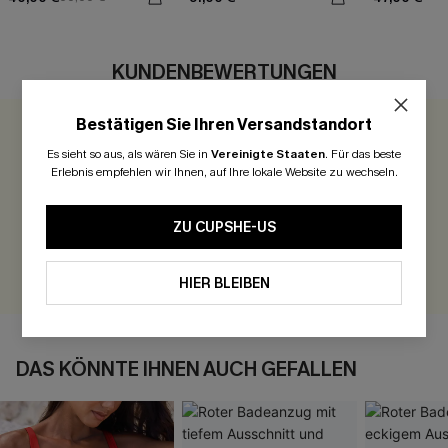
KUNDENBEWERTUNGEN
Bestätigen Sie Ihren Versandstandort
0.0
Es sieht so aus, als wären Sie in
Vereinigte Staaten
.
Für das beste
Erlebnis empfehlen wir Ihnen, auf Ihre lokale Website zu wechseln.
Seien Sie der Erste, der bewertet
300 Punkte für Ihre Bewertung!
ZU CUPSHE-US
BEWERTEN
HIER BLEIBEN
DAS KÖNNTE IHNEN AUCH GEFALLEN