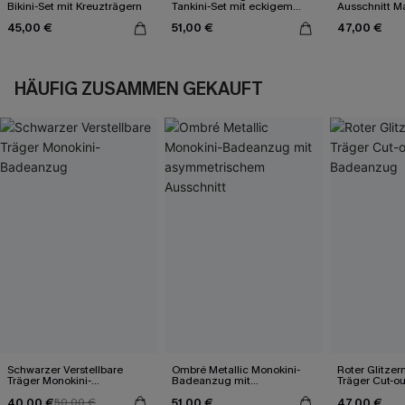
Bikini-Set mit Kreuzträgern
Tankini-Set mit eckigem
Ausschnitt Ma
Ausschnitt
45,00 €
51,00 €
47,00 €
HÄUFIG ZUSAMMEN GEKAUFT
Schwarzer Verstellbare
Ombré Metallic Monokini-
Roter Glitzer
Träger Monokini-
Badeanzug mit
Träger Cut-o
Badeanzug
asymmetrischem
40,00 €
51,00 €
47,00 €
50,00 €
Ausschnitt