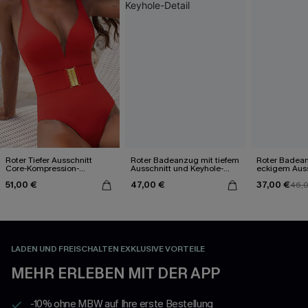
Roter Tiefer Ausschnitt
Roter Badeanzug mit tiefem
Roter Badea
Core-Kompression-
Ausschnitt und Keyhole-
eckigem Auss
Badeanzug
Detail
51,00 €
47,00 €
37,00 €
46,
LADEN UND FREISCHALTEN EXKLUSIVE VORTEILE
MEHR ERLEBEN MIT DER APP
-10% ohne MBW auf Ihre erste Bestellung