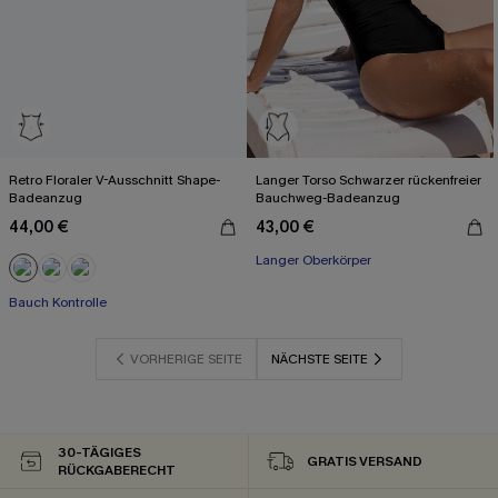
Retro Floraler V-Ausschnitt Shape-
Langer Torso Schwarzer rückenfreier
Badeanzug
Bauchweg-Badeanzug
44,00 €
43,00 €
Langer Oberkörper
Bauch Kontrolle
VORHERIGE SEITE
NÄCHSTE SEITE
30-TÄGIGES
GRATIS VERSAND
RÜCKGABERECHT