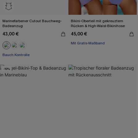
Marinefarbener Cutout Bauchweg-
Bikini-Oberteil mit gekreuztem
Badeanzug
Rücken & High-Waist-Bikinihose
43,00 €
45,00 €
Mit Gratis-Maßband
High waist
Mit Gratis-Maßband
Bauch Kontrolle
-19%