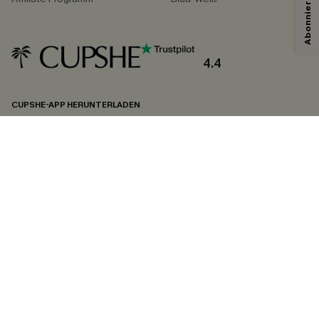
Mit dem Klick auf diese Schaltfläche erklären Sie sich damit einverstanden,
exklusive Werbeaktionen und Updates von Cupshe per E-Mail zu erhalten.
Sie akzeptieren außerdem unsere
Allgemeinen Geschäftsbedingungen
und
Datenschutzbestimmungen
. Sie können sich jederzeit abmelden.
4.4
ABONNIEREN
CUPSHE-APP HERUNTERLADEN
FOLGEN SIE UNS AUF
©2026 CUPSHE DEUTSCHLAND
Datenschutz
&
AGB
&
Zugänglichkeitserklärung
Cookie-Einstellungen