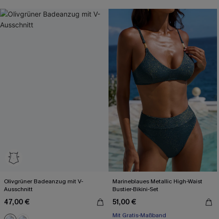
Olivgrüner Badeanzug mit V-
Marineblaues Metallic High-Waist
Ausschnitt
Bustier-Bikini-Set
47,00 €
51,00 €
Mit Gratis-Maßband
High waist