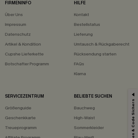
FIRMENINFO
HILFE
Über Uns
Kontakt
Impressum
Bestellstatus
Datenschutz
Lieferung
Artikel & Kondition
Umtausch & Rückgaberecht
Cupshe Lieferkette
Rücksendung starten
Botschafter Programm
FAQs
Klarna
SERVICEZENTRUM
BELIEBTE SUCHEN
15% ERHALTEN
Abonnieren & Code Sichern
Größenguide
Bauchweg
15% ohne MBW für E-Mail-Abonnenten.
*Ein Code pro Bestellung. Jeder Code ist einmal gültig.
Geschenkkarte
High-Waist
Treueprogramm
Sommerkleider
Affiliate Programm
Blau-Weiß