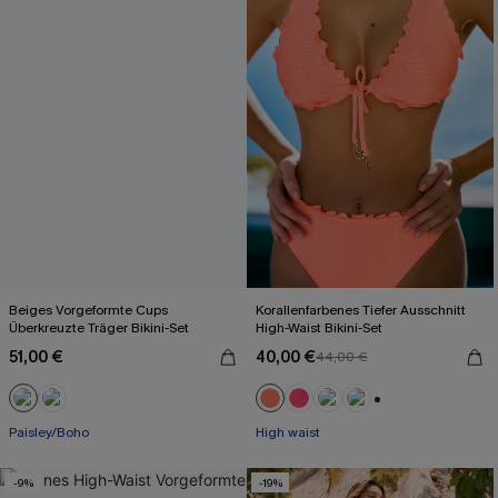
Beiges Vorgeformte Cups
Korallenfarbenes Tiefer Ausschnitt
Überkreuzte Träger Bikini-Set
High-Waist Bikini-Set
51,00 €
40,00 €
44,00 €
+1
Paisley/Boho
High waist
-9%
-19%