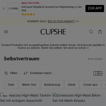
App-Vorteile
Exklusive Rabatte & monatlicher Mitgliedertag in der
ZUR APP
App
GRATIS MASSBAND MIT JEDEM SCHNELLVERSAND-ARTIKEL >>
SUMMER SALE:
BIS ZU 50% RABATT
>>
ZUM NEWSLETTER:
BIS ZU -20% EXTRA ERHALTEN
>>
KOSTENLOSER VERSAND AB 89 €
>>
Unsere Produkte mit ausgeklügelten Details helfen Ihnen, Ihre Kurven perfekt in
Szene zu setzen. Seien Sie selbst, Sie sind so schön :)
Selbstvertrauen
409
Artikel
Filter
Sortieren nach
Sale
Bikini-Set
Badeanzug
Kleid
Cover ups
NEU