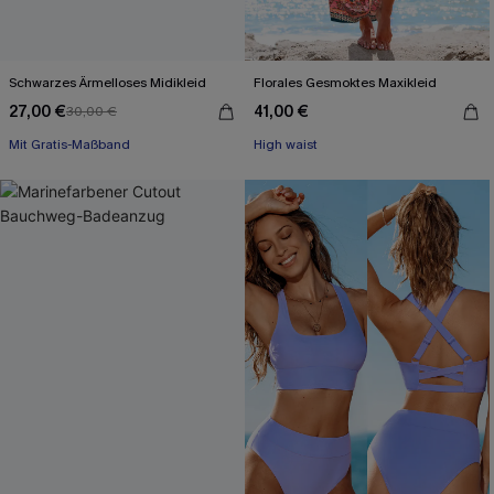
Schwarzes Ärmelloses Midikleid
Florales Gesmoktes Maxikleid
27,00 €
41,00 €
30,00 €
Mit Gratis-Maßband
High waist
High waist
Mit Gratis-Maßband