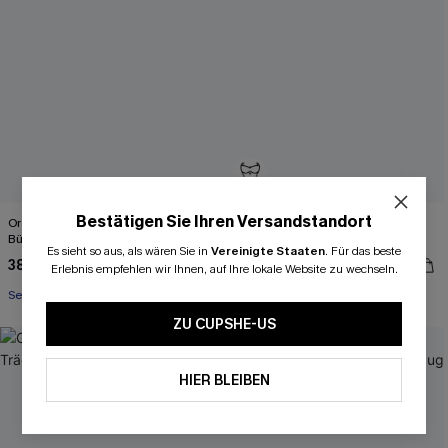
Bestätigen Sie Ihren Versandstandort
Orange High-Waist Neckholder-
Push-up Neckholder-Magic-
Bügel-Bikini-Set
Bauchweg-Badeanzug
Es sieht so aus, als wären Sie in
Vereinigte Staaten
.
Für das beste
38,00 €
37,00 €
47,00 €
46,00 €
Erlebnis empfehlen wir Ihnen, auf Ihre lokale Website zu wechseln.
Separate Größen
Starke Bauchkontrolle
ZU CUPSHE-US
HIER BLEIBEN