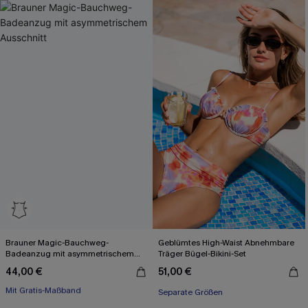
Brauner Magic-Bauchweg-
Geblümtes High-Waist Abnehmbare
Badeanzug mit asymmetrischem
Träger Bügel-Bikini-Set
Ausschnitt
44,00 €
51,00 €
Mit Gratis-Maßband
Bauch Kontrolle
Separate Größen