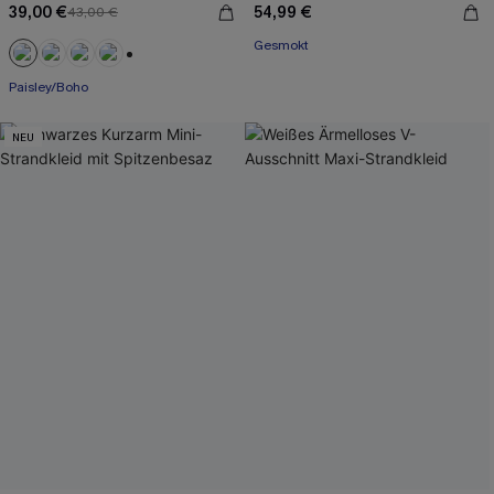
39,00 €
54,99 €
43,00 €
Gesmokt
+1
Paisley/Boho
NEU