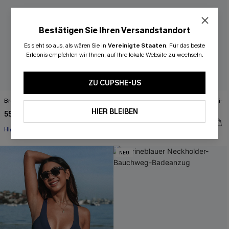
Bestätigen Sie Ihren Versandstandort
Es sieht so aus, als wären Sie in
Vereinigte Staaten
.
Für das beste
Erlebnis empfehlen wir Ihnen, auf Ihre lokale Website zu wechseln.
ZU CUPSHE-US
Braunes High-Waist Bikini-Set
Schwarzes Low-Waist Triangel-Bikini-
Set mit Kontrastdetails
HIER BLEIBEN
55,00 €
44,00 €
High waist
NEU