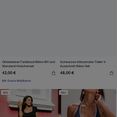
Olivfarbener Farbblock-Bikini-BH und
Schwarzes Glitzerndes Tiefer V-
Standard-Höschenset
Ausschnitt Bikini-Set
42,00 €
48,00 €
Mit Gratis-Maßband
Separate Größen
Mit Gratis-Maßband
NEU
NEU