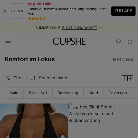
App-Vorteile
Exklusive Rabatte & monatlicher Mitgliedertag in der
ZUR APP
App
GRATIS MASSBAND MIT JEDEM SCHNELLVERSAND-ARTIKEL >>
SUMMER SALE:
BIS ZU 50% RABATT
>>
ZUM NEWSLETTER:
BIS ZU -20% EXTRA ERHALTEN
>>
KOSTENLOSER VERSAND AB 89 €
>>
Komfort im Fokus
1894
Artikel
Filter
Sortieren nach
Sale
Bikini-Set
Badeanzug
Kleid
Cover ups
-21%