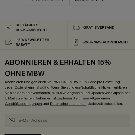
30-TÄGIGES
GRATIS VERSAND
RÜCKGABERECHT
-15% NEWSLETTER-
-20% SMS-ABONNEMENT
RABATT
ABONNIEREN & ERHALTEN 15%
OHNE MBW
Abonnieren und genießen Sie 15% OHNE MBW! *Ein Code pro Bestellung.
Jeder Code ist einmal gültig. Wenn Sie auf diese Schaltfläche klicken, erklären
Sie sich damit einverstanden, exklusive Angebote und Updates von Cupshe per
E-Mail zu erhalten. Außerdem akzeptieren Sie unsere
Allgemeinen
Geschäftsbedingungen
und
Datenschutzrichtlinien
. Jederzeit abbestellen.