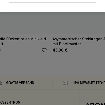
le Rückenfreies Minikleid
Asymmetrischer Stehkragen-P
tt
mit Blockmuster
43,00 €
 €
GRATIS VERSAND
-15% NEWSLETTER-
ICEZENTRUM