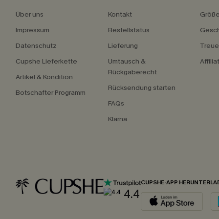
Über uns
Kontakt
Größ
Impressum
Bestellstatus
Gesch
Datenschutz
Lieferung
Treu
Cupshe Lieferkette
Umtausch &
Affili
Rückgaberecht
Artikel & Kondition
Rücksendung starten
Botschafter Programm
FAQs
Klarna
CUPSHE-APP HERUNTERLA
4.4