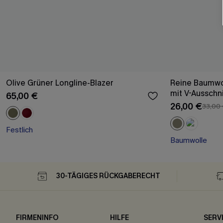
Olive Grüner Longline-Blazer
Reine Baumwol
mit V-Ausschni
65,00 €
26,00 €
33,00
Festlich
Baumwolle
30-TÄGIGES RÜCKGABERECHT
FIRMENINFO
HILFE
SERV