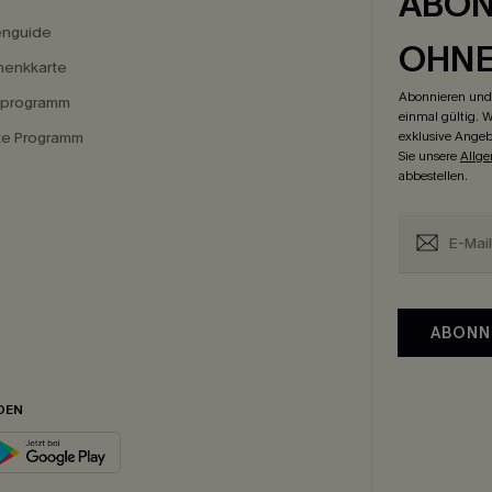
ABON
enguide
OHN
enkkarte
Abonnieren und 
eprogramm
einmal gültig. W
ate Programm
exklusive Angeb
Sie unsere
Allg
abbestellen.
ABONN
DEN