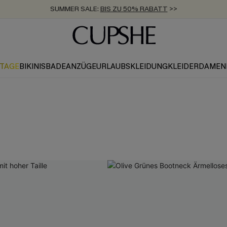
SUMMER SALE:
BIS ZU 50% RABATT
>>
ZUM NEWSLETTER:
KOSTENLOSER VERSAND AB 89 €
BIS ZU -20% EXTRA ERHALTEN
>>
>>
KTAGE
BIKINIS
BADEANZÜGE
URLAUBSKLEIDUNG
KLEIDER
DAMEN