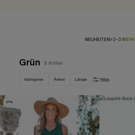
NEUHEITEN
⚡2-3 WER
Grün
8
Artikel
Kategorie
Ärmel
Länge
Filter
-21%