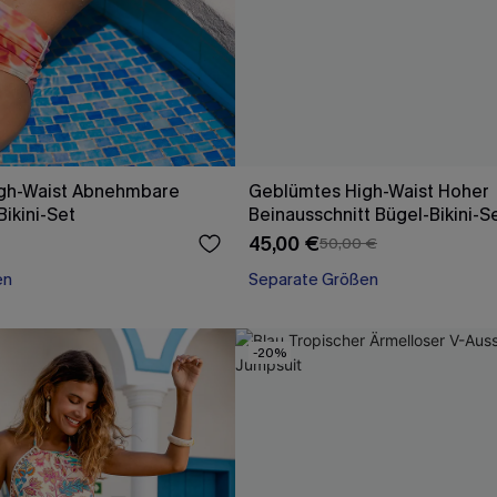
gh-Waist Abnehmbare
Geblümtes High-Waist Hoher
ikini-Set
Beinausschnitt Bügel-Bikini-S
45,00 €
50,00 €
en
Separate Größen
-20%