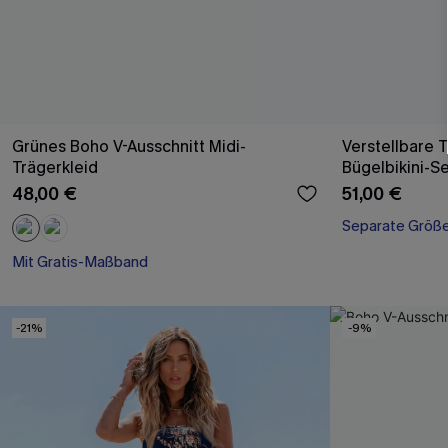
Grünes Boho V-Ausschnitt Midi-
Verstellbare 
Trägerkleid
Bügelbikini-S
48,00 €
51,00 €
Separate Größ
Mit Gratis-Maßband
High waist
Mit Gratis-Maßband
-21%
-9%