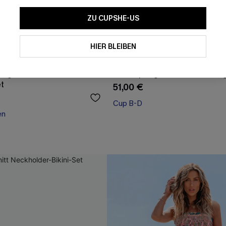
ZU CUPSHE-US
HIER BLEIBEN
Träger Mid-Waist
Push-up High-Waist Bauchweg
et
51,00 €
Cup B-D
en