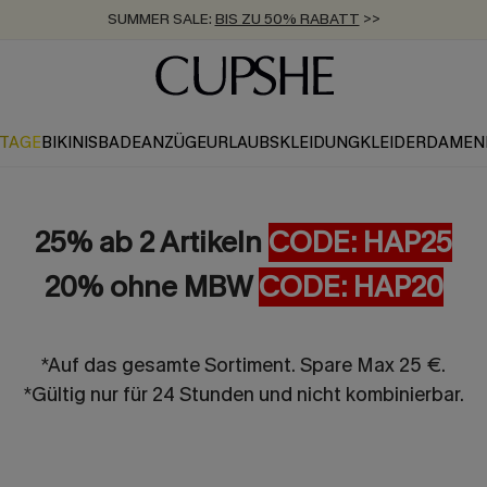
SUMMER SALE:
BIS ZU 50% RABATT
>>
ZUM NEWSLETTER:
KOSTENLOSER VERSAND AB 89 €
BIS ZU -20% EXTRA ERHALTEN
>>
>>
KTAGE
BIKINIS
BADEANZÜGE
URLAUBSKLEIDUNG
KLEIDER
DAMEN
25% ab 2 Artikeln
CODE: HAP25
20% ohne MBW
CODE: HAP20
*Auf das gesamte Sortiment. Spare Max 25 €.
*Gültig nur für 24 Stunden und nicht kombinierbar.