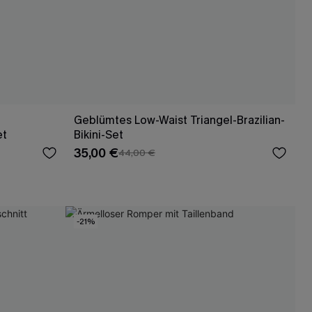
Geblümtes Low-Waist Triangel-Brazilian-
et
Bikini-Set
35,00 €
44,00 €
-21%