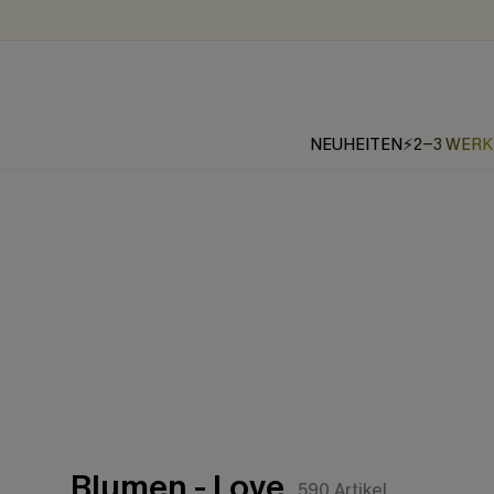
NEUHEITEN
⚡2-3 WER
Blumen - Love
590
Artikel