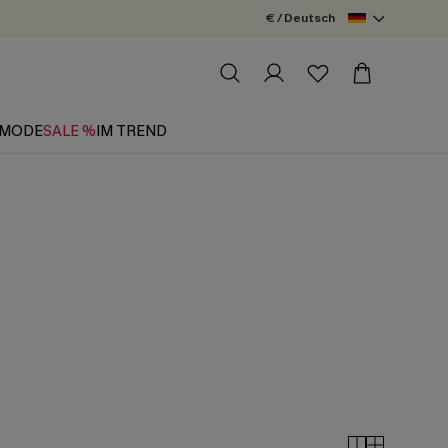
€ / Deutsch
MODE
SALE %
IM TREND