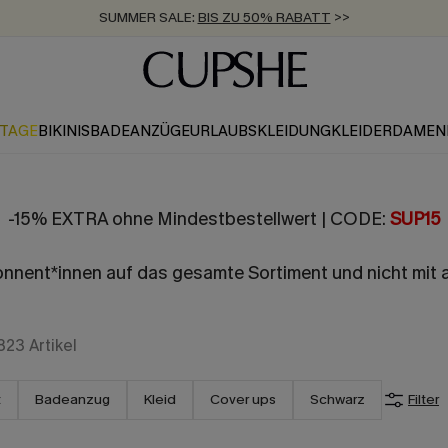
SUMMER SALE:
BIS ZU 50% RABATT
>>
ZUM NEWSLETTER:
KOSTENLOSER VERSAND AB 89 €
BIS ZU -20% EXTRA ERHALTEN
>>
>>
KTAGE
BIKINIS
BADEANZÜGE
URLAUBSKLEIDUNG
KLEIDER
DAMEN
-15% EXTRA ohne Mindestbestellwert | CODE:
SUP15
bonnent*innen auf das gesamte Sortiment und nicht mit
823
Artikel
t
Badeanzug
Kleid
Cover ups
Schwarz
Filter