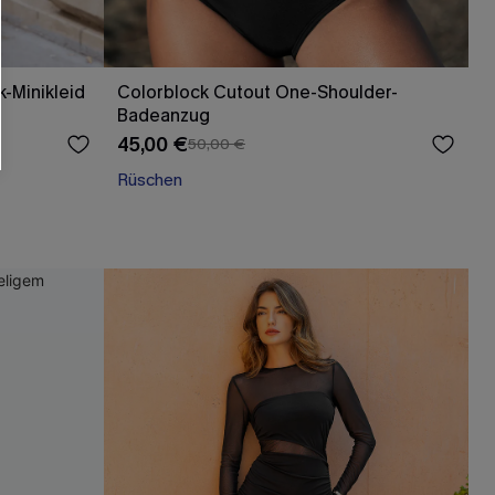
-Minikleid
Colorblock Cutout One-Shoulder-
Badeanzug
45,00 €
50,00 €
Rüschen