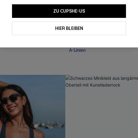
ZU CUPSHE-US
id mit floralem
Braunes Langarm-Rippenstrick
HIER BLEIBEN
mit Volants
39,00 €
 €
A-Linien