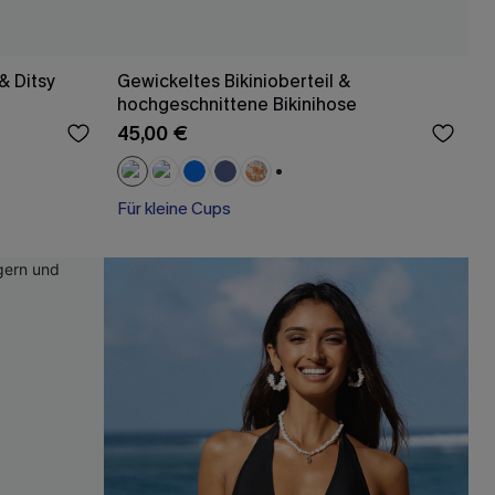
& Ditsy
Gewickeltes Bikinioberteil &
hochgeschnittene Bikinihose
45,00 €
+1
Für kleine Cups