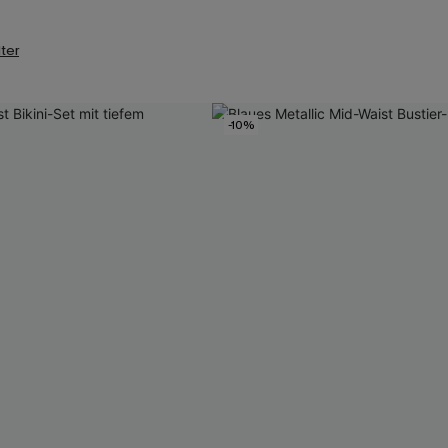
lter
-10%