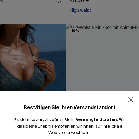
48,00 €
 €
High waist
-19%
Bestätigen Sie Ihren Versandstandort
Es sieht so aus, als wären Sie in
Vereinigte Staaten
.
Für
das beste Erlebnis empfehlen wir Ihnen, auf Ihre lokale
Website zu wechseln.