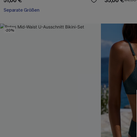
51,00 €
35,00 €
44,00
Separate Größen
-20%