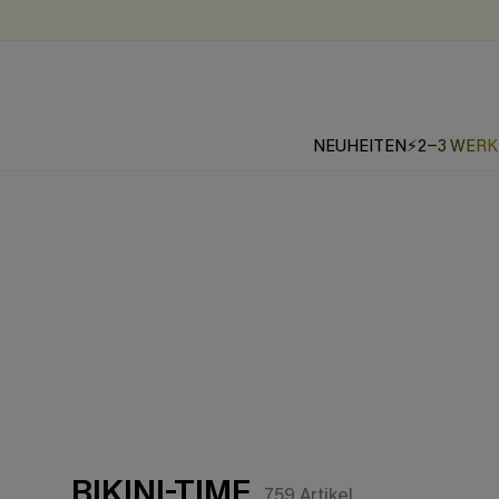
NEUHEITEN
⚡2-3 WER
BIKINI-TIME
759
Artikel