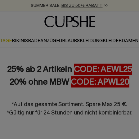
SUMMER SALE:
BIS ZU 50% RABATT
>>
ZUM NEWSLETTER:
KOSTENLOSER VERSAND AB 89 €
BIS ZU -20% EXTRA ERHALTEN
>>
>>
KTAGE
BIKINIS
BADEANZÜGE
URLAUBSKLEIDUNG
KLEIDER
DAMEN
25% ab 2 Artikeln
CODE: AEWL25
20% ohne MBW
CODE: APWL20
*Auf das gesamte Sortiment. Spare Max 25 €.
*Gültig nur für 24 Stunden und nicht kombinierbar.