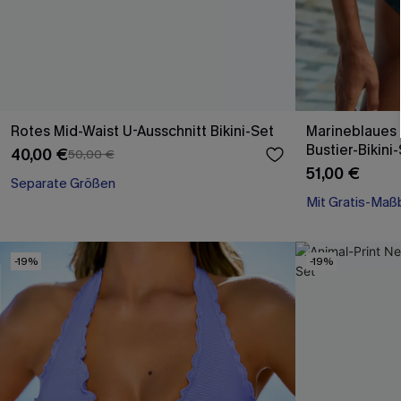
Rotes Mid-Waist U-Ausschnitt Bikini-Set
Marineblaues 
Bustier-Bikini
40,00 €
50,00 €
51,00 €
Separate Größen
Mit Gratis-Maß
High waist
Mit Gratis-Maß
-19%
-19%