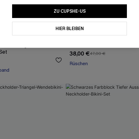
ZU CUPSHE-US
HIER BLEIBEN
Metallic High-Waist
Mid-Waist Bikini-Set mit Anima
-Set
38,00 €
47,00 €
Rüschen
band
band