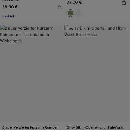
37,00 €
39,00 €
Mit Gratis-Maßband
Festlich
Mit Gratis-Maßband
-9%
Blauer Verzierter Kurzarm Romper
Ditsy Bikini-Oberteil und High-Waist