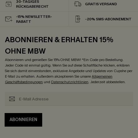
30-TÄGIGES
GRATIS VERSAND
RÜCKGABERECHT
-15% NEWSLETTER-
-20% SMS-ABONNEMENT
RABATT
ABONNIEREN & ERHALTEN 15%
OHNE MBW
Abonnieren und genießen Sie 15% OHNE MBW! *Ein Code pro Bestellung.
Jeder Code ist einmal gültig. Wenn Sie auf diese Schaltfläche klicken, erklären
Sie sich damit einverstanden, exklusive Angebote und Updates von Cupshe per
E-Mail zu erhalten. Außerdem akzeptieren Sie unsere
Allgemeinen
Geschäftsbedingungen
und
Datenschutzrichtlinien
. Jederzeit abbestellen.
ABONNIEREN