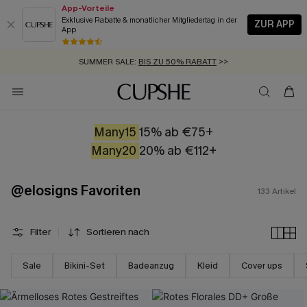
App-Vorteile
Exklusive Rabatte & monatlicher Mitgliedertag in der
ZUR APP
App
GRATIS MASSBAND MIT JEDEM SCHNELLVERSAND-ARTIKEL >>
SUMMER SALE:
BIS ZU 50% RABATT
>>
ZUM NEWSLETTER:
BIS ZU -20% EXTRA ERHALTEN
>>
KOSTENLOSER VERSAND AB 89 €
>>
Many15
15% ab €75+
Many20
20% ab €112+
@elosigns Favoriten
133
Artikel
Filter
Sortieren nach
Sale
Bikini-Set
Badeanzug
Kleid
Cover ups