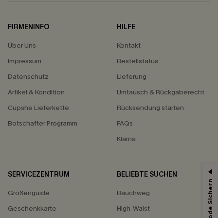
FIRMENINFO
HILFE
Über Uns
Kontakt
Impressum
Bestellstatus
Datenschutz
Lieferung
Artikel & Kondition
Umtausch & Rückgaberecht
Cupshe Lieferkette
Rücksendung starten
Botschafter Programm
FAQs
Klarna
SERVICEZENTRUM
BELIEBTE SUCHEN
15% ERHALTEN
Größenguide
Bauchweg
15% ohne MBW für E-Mail-Abonnenten.
*Ein Code pro Bestellung. Jeder Code ist einmal gültig.
Geschenkkarte
High-Waist