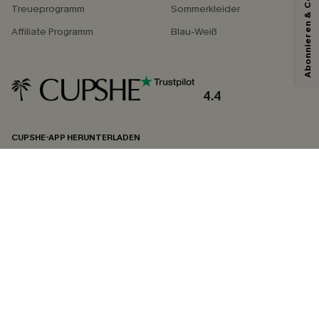
Abonnieren & Code Sichern
Treueprogramm
Sommerkleider
Affiliate Programm
Blau-Weiß
Mit dem Klick auf diese Schaltfläche erklären Sie sich damit einverstanden,
exklusive Werbeaktionen und Updates von Cupshe per E-Mail zu erhalten.
Sie akzeptieren außerdem unsere
Allgemeinen Geschäftsbedingungen
und
Datenschutzbestimmungen
. Sie können sich jederzeit abmelden.
4.4
ABONNIEREN
CUPSHE-APP HERUNTERLADEN
FOLGEN SIE UNS AUF
©2026 CUPSHE DEUTSCHLAND