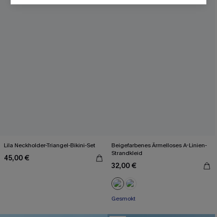
Lila Neckholder-Triangel-Bikini-Set
Beigefarbenes Ärmelloses A-Linien-
Strandkleid
45,00 €
32,00 €
Gesmokt