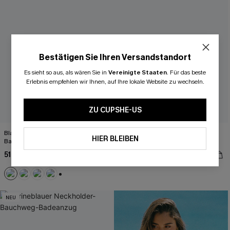
Bestätigen Sie Ihren Versandstandort
Es sieht so aus, als wären Sie in
Vereinigte Staaten
.
Für das beste
Erlebnis empfehlen wir Ihnen, auf Ihre lokale Website zu wechseln.
ZU CUPSHE-US
Blaues Breite Träger High-Waist
Blaues Bustier-Bikini-Set mit
HIER BLEIBEN
Badeanzug-Set
Kreuzträgern
51,00 €
35,00 €
44,00 €
+2
NEU