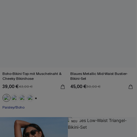
Boho-Bikini-Top mit Muschelnaht &
Blaues Metallic Mid-Waist Bustier-
Cheeky Bikinihose
Bikini-Set
39,00 €
45,00 €
43,00 €
50,00 €
+1
Paisley/Boho
NEU