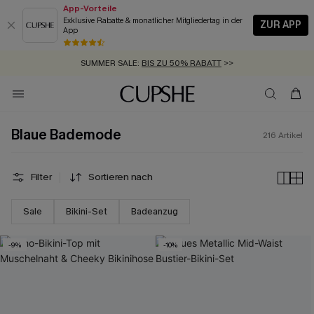
App-Vorteile
Exklusive Rabatte & monatlicher Mitgliedertag in der
ZUR APP
App
GRATIS MASSBAND MIT JEDEM SCHNELLVERSAND-ARTIKEL >>
SUMMER SALE:
BIS ZU 50% RABATT
>>
ZUM NEWSLETTER:
BIS ZU -20% EXTRA ERHALTEN
>>
KOSTENLOSER VERSAND AB 89 €
>>
Blaue Bademode
216
Artikel
Filter
Sortieren nach
Sale
Bikini-Set
Badeanzug
-9%
-10%