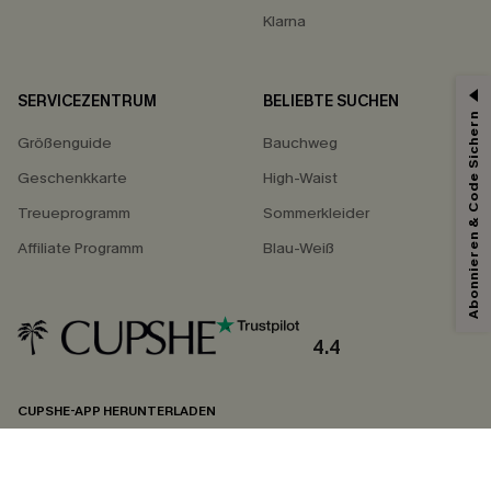
Klarna
SERVICEZENTRUM
BELIEBTE SUCHEN
Abonnieren & Code Sichern
Größenguide
Bauchweg
Geschenkkarte
High-Waist
Treueprogramm
Sommerkleider
Affiliate Programm
Blau-Weiß
4.4
CUPSHE-APP HERUNTERLADEN