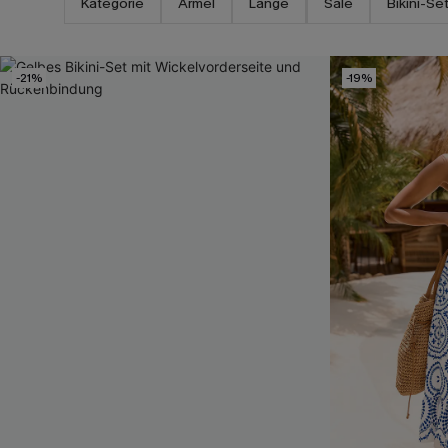
Kategorie
Ärmel
Länge
Sale
Bikini-Se
-21%
-19%