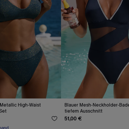
Metallic High-Waist
Blauer Mesh-Neckholder-Bad
-Set
tiefem Ausschnitt
51,00 €
band