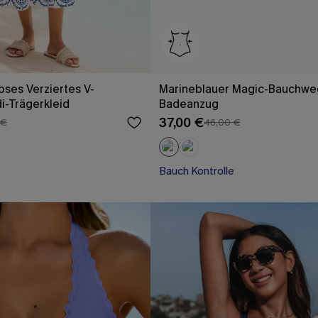
oses Verziertes V-
Marineblauer Magic-Bauchwe
di-Trägerkleid
Badeanzug
37,00 €
 €
46,00 €
Bauch Kontrolle