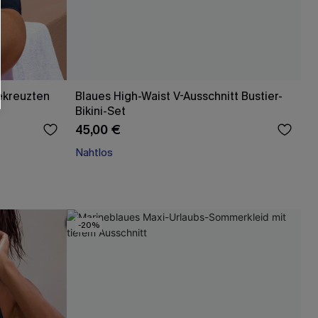
läche erklären Sie sich damit
beaktionen und Updates von Cupshe per E-
eren außerdem unsere
Allgemeinen
atenschutzbestimmungen
. Sie können
gekreuzten
Blaues High-Waist V-Ausschnitt Bustier-
Bikini-Set
ONNIEREN
45,00 €
Nahtlos
-20%