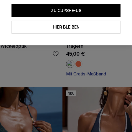
ZU CUPSHE-US
Mit dem Klick auf diese Schaltf
einverstanden, exklusive Wer
Mail zu erhalten. Sie akzepti
HIER BLEIBEN
Geschäftsbedingungen
und
D
sich jederzeit abmelden.
rter Kurzarm Romper mit
Marineblaues Bikini-Set mit 
 Wickeloptik
Trägern
AB
45,00 €
Mit Gratis-Maßband
NEU