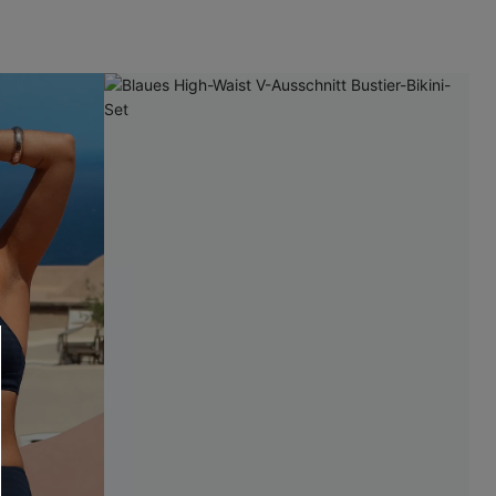
RHALTEN
r E-Mail-Abonnenten.
. Jeder Code ist einmal gültig.