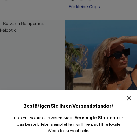
Für kleine Cups
15% E
Bestätigen Sie Ihren Versandstandort
15% ohne MBW fü
Es sieht so aus, als wären Sie in
Vereinigte Staaten
.
Für
*Ein Code pro Bestellung
das beste Erlebnis empfehlen wir Ihnen, auf Ihre lokale
Website zu wechseln.