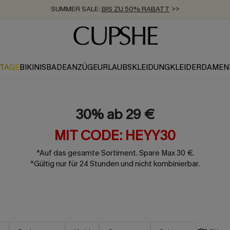
SUMMER SALE:
BIS ZU 50% RABATT
>>
ZUM NEWSLETTER:
KOSTENLOSER VERSAND AB 89 €
BIS ZU -20% EXTRA ERHALTEN
>>
>>
KTAGE
BIKINIS
BADEANZÜGE
URLAUBSKLEIDUNG
KLEIDER
DAMEN
30% ab 29 €
MIT CODE: HEYY30
*Auf das gesamte Sortiment. Spare Max 30 €.
*Gültig nur für 24 Stunden und nicht kombinierbar.