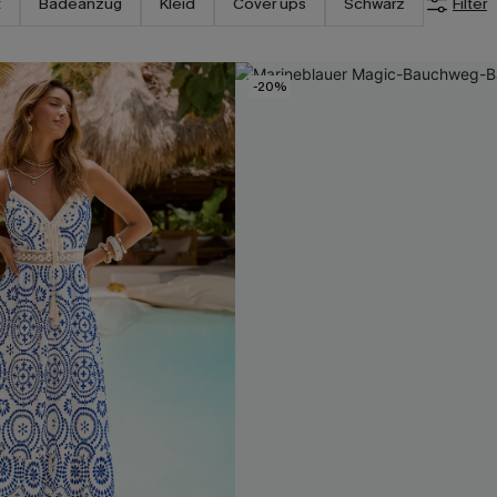
t
Badeanzug
Kleid
Cover ups
Schwarz
Filter
-20%