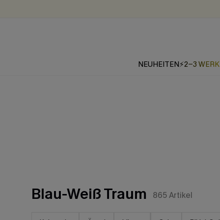
NEUHEITEN
⚡2-3 WER
Blau-Weiß Traum
865
Artikel