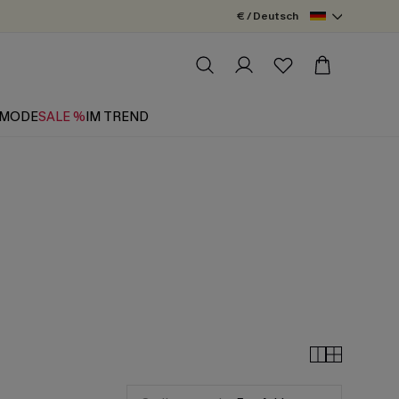
€ / Deutsch
MODE
SALE %
IM TREND