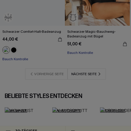
Schwarzer Comfort-Halt-Badeanzug
Schwarzer Magic-Bauchweg-
Badeanzug mit Bügel
44,00 €
51,00 €
Mit Gratis-Maßband
Bauch Kontrolle
Bauch Kontrolle
Mit Gratis-Maßband
VORHERIGE SEITE
NÄCHSTE SEITE
BELIEBTE STYLES ENTDECKEN
HIGH-WAIST
V-AUSSCHNITT
NECKHOLDER
30-TÄGIGES