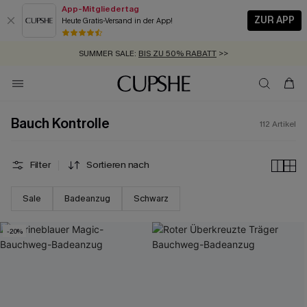
App-Mitgliedertag
ZUR APP
Heute Gratis-Versand in der App!
GRATIS MASSBAND MIT JEDEM SCHNELLVERSAND-ARTIKEL >>
SUMMER SALE:
BIS ZU 50% RABATT
>>
ZUM NEWSLETTER:
BIS ZU -20% EXTRA ERHALTEN
>>
KOSTENLOSER VERSAND AB 89 €
>>
Bauch Kontrolle
112
Artikel
Filter
Sortieren nach
Sale
Badeanzug
Schwarz
-20%