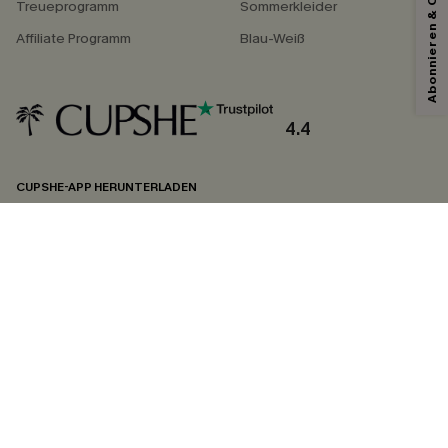
Abonnieren & Code Sichern
Treueprogramm
Sommerkleider
Affiliate Programm
Blau-Weiß
Mit dem Klick auf diese Schaltfläche erklären Sie sich damit einverstanden,
exklusive Werbeaktionen und Updates von Cupshe per E-Mail zu erhalten.
Sie akzeptieren außerdem unsere
Allgemeinen Geschäftsbedingungen
und
Datenschutzbestimmungen
. Sie können sich jederzeit abmelden.
4.4
ABONNIEREN
CUPSHE-APP HERUNTERLADEN
FOLGEN SIE UNS AUF
©2026 CUPSHE DEUTSCHLAND