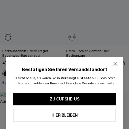
Herzausschnitt Breite Träger
Retro Floraler Comfort-Halt-
Bauchweg-Badeanzug
Badeanzug
47,00 €
47,00 €
Bestätigen Sie Ihren Versandstandort
Es sieht so aus, als wären Sie in
Vereinigte Staaten
.
Für das beste
+1
Bauch Kontrolle
Bauch Kontrolle
Erlebnis empfehlen wir Ihnen, auf Ihre lokale Website zu wechseln.
-19%
ZU CUPSHE-US
HIER BLEIBEN