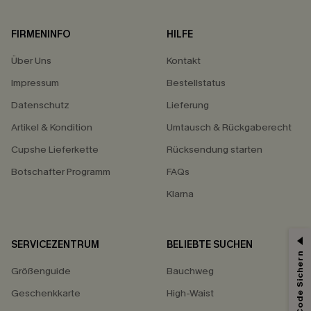
FIRMENINFO
HILFE
Über Uns
Kontakt
Impressum
Bestellstatus
Datenschutz
Lieferung
Artikel & Kondition
Umtausch & Rückgaberecht
Cupshe Lieferkette
Rücksendung starten
Botschafter Programm
FAQs
Klarna
SERVICEZENTRUM
BELIEBTE SUCHEN
15% ERHALTEN
Größenguide
Bauchweg
15% ohne MBW für E-Mail-Abonnenten.
*Ein Code pro Bestellung. Jeder Code ist einmal gültig.
Geschenkkarte
High-Waist