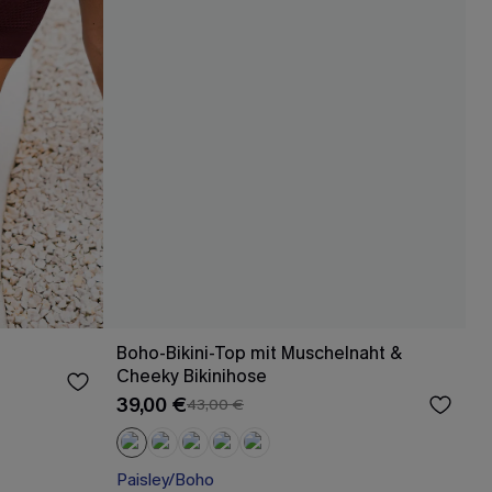
Boho-Bikini-Top mit Muschelnaht &
Cheeky Bikinihose
39,00 €
43,00 €
Paisley/Boho