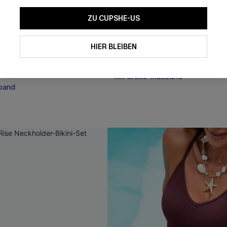
ZU CUPSHE-US
-Ausschnitt Low-Waist
Gestreiftes V-Draht High-Waist
HIER BLEIBEN
44,00 €
Mit Gratis-Maßband
band