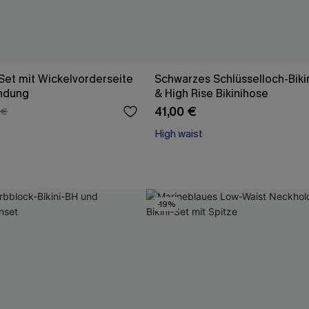
-Set mit Wickelvorderseite
Schwarzes Schlüsselloch-Biki
ndung
& High Rise Bikinihose
41,00 €
 €
High waist
-19%