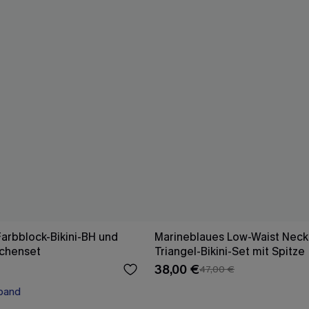
Farbblock-Bikini-BH und
Marineblaues Low-Waist Neck
chenset
Triangel-Bikini-Set mit Spitze
38,00 €
47,00 €
band
en