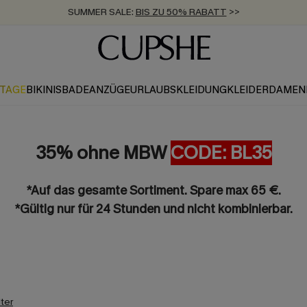
SUMMER SALE:
BIS ZU 50% RABATT
>>
ZUM NEWSLETTER:
KOSTENLOSER VERSAND AB 89 €
BIS ZU -20% EXTRA ERHALTEN
>>
>>
KTAGE
BIKINIS
BADEANZÜGE
URLAUBSKLEIDUNG
KLEIDER
DAMEN
35% ohne MBW
CODE: BL35
*Auf das gesamte Sortiment. Spare max 65 €.
*Gültig nur für 24 Stunden und nicht kombinierbar.
lter