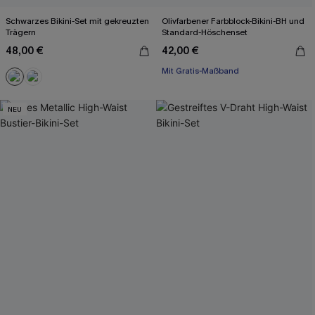
Schwarzes Bikini-Set mit gekreuzten
Olivfarbener Farbblock-Bikini-BH und
Trägern
Standard-Höschenset
48,00 €
42,00 €
Mit Gratis-Maßband
Separate Größen
Mit Gratis-Maßband
NEU