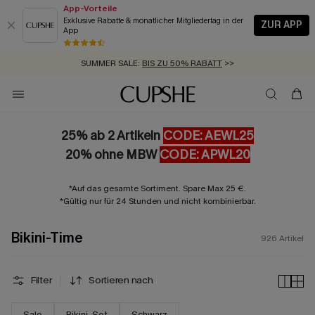
App-Vorteile
Exklusive Rabatte & monatlicher Mitgliedertag in der
ZUR APP
App
GRATIS MASSBAND MIT JEDEM SCHNELLVERSAND-ARTIKEL >>
SUMMER SALE:
BIS ZU 50% RABATT
>>
ZUM NEWSLETTER:
BIS ZU -20% EXTRA ERHALTEN
>>
KOSTENLOSER VERSAND AB 89 €
>>
25% ab 2 Artikeln
CODE: AEWL25
20% ohne MBW
CODE: APWL20
*Auf das gesamte Sortiment. Spare Max 25 €.
*Gültig nur für 24 Stunden und nicht kombinierbar.
Bikini-Time
926
Artikel
Filter
Sortieren nach
Sale
Bikini-Set
Schwarz