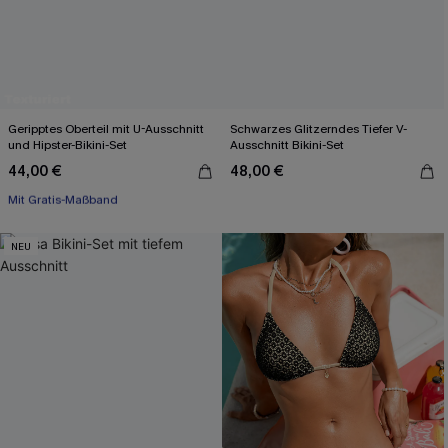
Geripptes Oberteil mit U-Ausschnitt
Schwarzes Glitzerndes Tiefer V-
und Hipster-Bikini-Set
Ausschnitt Bikini-Set
44,00 €
48,00 €
Mit Gratis-Maßband
High waist
Mit Gratis-Maßband
NEU