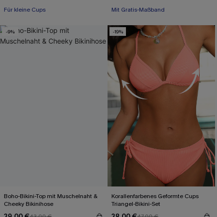
Für kleine Cups
Mit Gratis-Maßband
-9%
-19%
Boho-Bikini-Top mit Muschelnaht &
Korallenfarbenes Geformte Cups
Cheeky Bikinihose
Triangel-Bikini-Set
39,00 €
38,00 €
43,00 €
47,00 €