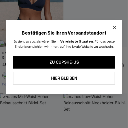
Bestätigen Sie Ihren Versandstandort
Es sieht so aus, als wären Sie in
Vereinigte Staaten
.
Für das beste
Erlebnis empfehlen wir Ihnen, auf Ihre lokale Website zu wechseln.
Navy High Waist Verstellbare Träger
Blaues High-Waist Tankini-Set mit
Bralette-Bikini-Set
Zebra-Muster
ZU CUPSHE-US
45,00 €
49,00 €
High waist
HIER BLEIBEN
Für kleine Cups
-20%
-19%