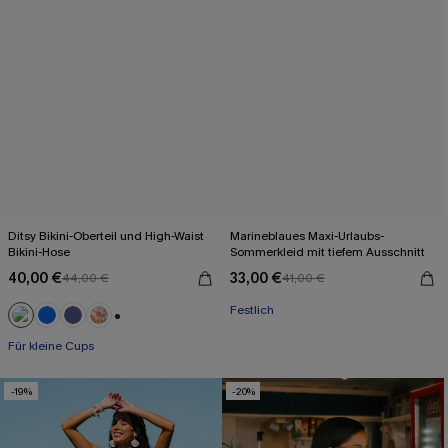
Ditsy Bikini-Oberteil und High-Waist
Marineblaues Maxi-Urlaubs-
Bikini-Hose
Sommerkleid mit tiefem Ausschnitt
40,00 €
33,00 €
44,00 €
41,00 €
Mit Gratis-Maßband
Festlich
Mit Gratis-Maßband
+2
Für kleine Cups
-19%
-20%