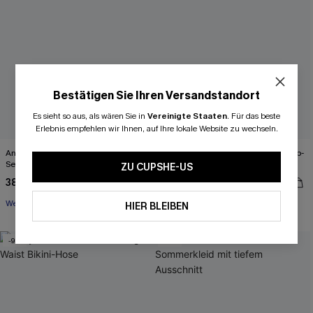
Bestätigen Sie Ihren Versandstandort
Es sieht so aus, als wären Sie in
Vereinigte Staaten
.
Für das beste
Erlebnis empfehlen wir Ihnen, auf Ihre lokale Website zu wechseln.
Animal-Print Mid-Waist Wendebikini-
Seersucker Gewebtes Mini Cover-Up-
Set
Kleid
ZU CUPSHE-US
38,00 €
36,00 €
47,00 €
40,00 €
Wendbar
HIER BLEIBEN
-9%
-20%