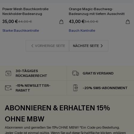
Power Mesh Bauchkontrolle
Orange Magic-Bauchweg-
Neckholder-Badeanzug
Badeanzug mit tiefem Ausschnitt
35,00 €
43,00 €
44,00 €
54,00 €
Starke Bauchkontrolle
Bauch Kontrolle
VORHERIGE SEITE
NÄCHSTE SEITE
30-TÄGIGES
GRATIS VERSAND
RÜCKGABERECHT
-15% NEWSLETTER-
-20% SMS-ABONNEMENT
RABATT
ABONNIEREN & ERHALTEN 15%
OHNE MBW
Abonnieren und genießen Sie 15% OHNE MBW! *Ein Code pro Bestellung.
Jeder Code ist einmal gültig. Wenn Sie auf diese Schaltfläche klicken, erklären