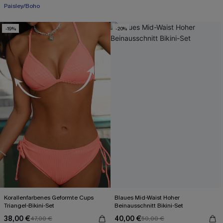
+1
Paisley/Boho
-19%
-20%
Korallenfarbenes Geformte Cups
Blaues Mid-Waist Hoher
Triangel-Bikini-Set
Beinausschnitt Bikini-Set
38,00 €
40,00 €
47,00 €
50,00 €