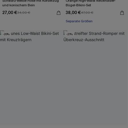
Schwarz-Weiße Hose mit Kordelzug
Orange High-Waist Neckholder-
und konischem Bein
Bügel-Bikini-Set
27,00 €
38,00 €
34,00 €
47,00 €
Separate Größen
-20%
-21%