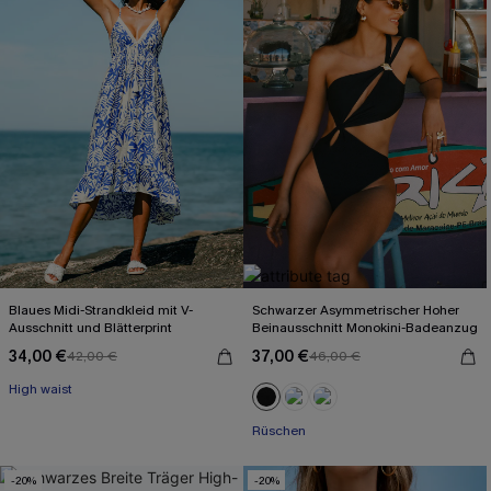
Blaues Midi-Strandkleid mit V-
Schwarzer Asymmetrischer Hoher
Ausschnitt und Blätterprint
Beinausschnitt Monokini-Badeanzug
34,00 €
37,00 €
42,00 €
46,00 €
High waist
Rüschen
-20%
-20%