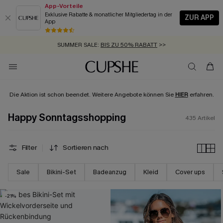
App-Vorteile
Exklusive Rabatte & monatlicher Mitgliedertag in der
ZUR APP
App
GRATIS MASSBAND MIT JEDEM SCHNELLVERSAND-ARTIKEL >>
SUMMER SALE:
BIS ZU 50% RABATT
>>
ZUM NEWSLETTER:
BIS ZU -20% EXTRA ERHALTEN
>>
KOSTENLOSER VERSAND AB 89 €
>>
Die Aktion ist schon beendet. Weitere Angebote können Sie
HIER
erfahren.
Happy Sonntagsshopping
435
Artikel
Filter
Sortieren nach
Sale
Bikini-Set
Badeanzug
Kleid
Cover ups
-21%