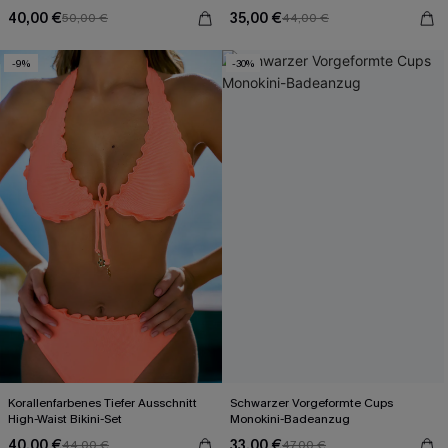
40,00 €
35,00 €
50,00 €
44,00 €
-9%
-30%
Korallenfarbenes Tiefer Ausschnitt
Schwarzer Vorgeformte Cups
High-Waist Bikini-Set
Monokini-Badeanzug
40,00 €
33,00 €
44,00 €
47,00 €