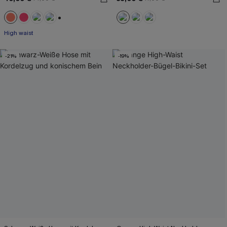
+1
High waist
-21%
-19%