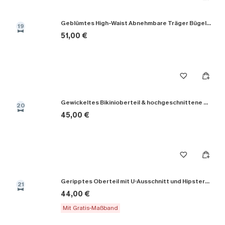
Geblümtes High-Waist Abnehmbare Träger Bügel-Bikini-Set
19
51,00 €
Gewickeltes Bikinioberteil & hochgeschnittene Bikinihose
20
45,00 €
Geripptes Oberteil mit U-Ausschnitt und Hipster-Bikini-Set
21
44,00 €
Mit Gratis-Maßband