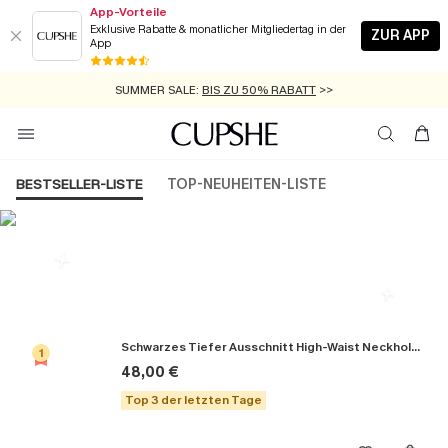
App-Vorteile
Exklusive Rabatte & monatlicher Mitgliedertag in der
ZUR APP
App
GRATIS MASSBAND MIT JEDEM SCHNELLVERSAND-ARTIKEL >>
SUMMER SALE:
BIS ZU 50% RABATT
>>
ZUM NEWSLETTER:
KOSTENLOSER VERSAND AB 89 €
BIS ZU -20% EXTRA ERHALTEN
>>
>>
BESTSELLER-LISTE
TOP-NEUHEITEN-LISTE
Die Beliebsten Bikini-Sets
Schwarzes Tiefer Ausschnitt High-Waist Neckholder-Bikini-Set
1
48,00 €
Top 3 der letzten Tage