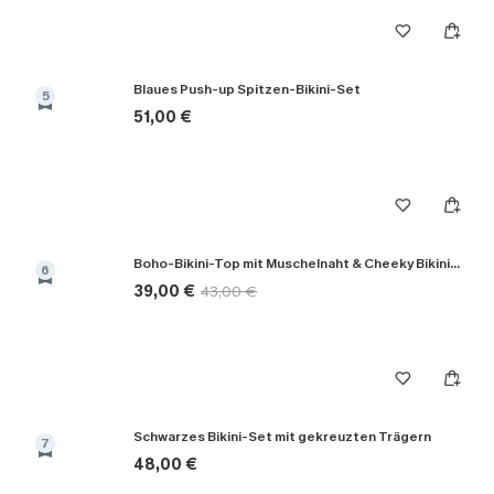
Blaues Push-up Spitzen-Bikini-Set
5
51,00 €
Boho-Bikini-Top mit Muschelnaht & Cheeky Bikinihose
6
39,00 €
43,00 €
Schwarzes Bikini-Set mit gekreuzten Trägern
7
48,00 €