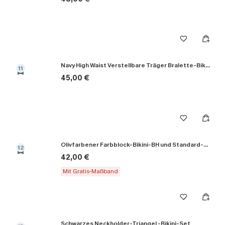
Navy High Waist Verstellbare Träger Bralette-Bikini-Set
11
45,00 €
Olivfarbener Farbblock-Bikini-BH und Standard-Höschenset
12
42,00 €
Mit Gratis-Maßband
Schwarzes Neckholder-Triangel -Bikini-Set