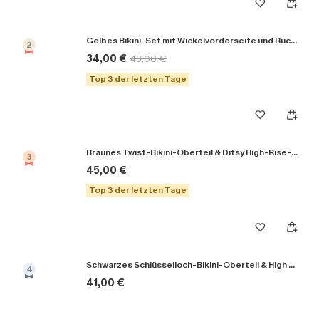
Gelbes Bikini-Set mit Wickelvorderseite und Rückenbindung
2
34,00 €
43,00 €
Top 3 der letzten Tage
Braunes Twist-Bikini-Oberteil & Ditsy High-Rise-Bikinihose
3
45,00 €
Top 3 der letzten Tage
Schwarzes Schlüsselloch-Bikini-Oberteil & High Rise Bikinihose
4
41,00 €