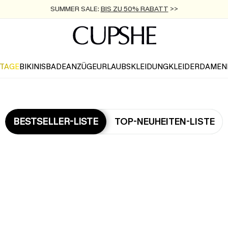
SUMMER SALE:
BIS ZU 50% RABATT
>>
ZUM NEWSLETTER:
KOSTENLOSER VERSAND AB 89 €
BIS ZU -20% EXTRA ERHALTEN
>>
>>
KTAGE
BIKINIS
BADEANZÜGE
URLAUBSKLEIDUNG
KLEIDER
DAMEN
BESTSELLER-LISTE
TOP-NEUHEITEN-LISTE
Die Beliebsten Kleider