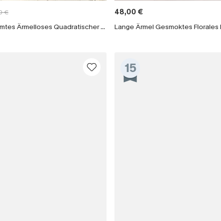
48,00 €
0 €
Mit dem Klick auf diese Schaltf
Blaues Geblümtes Ärmelloses Quadratischer Ausschnitt Maxikleid
einverstanden, exklusive Wer
Mail zu erhalten. Sie akzepti
Geschäftsbedingungen
und
D
sich jederzeit abmelden.
15
AB