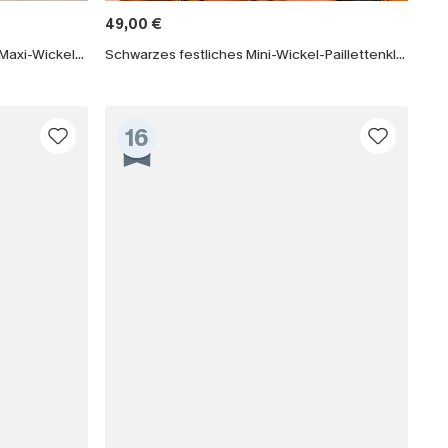
49,00 €
läche erklären Sie sich damit
Lange Ärmel Gesmoktes Florales Maxi-Wickelkleid
Schwarzes festliches Mini-Wickel-Paillettenkleid
beaktionen und Updates von Cupshe per E-
eren außerdem unsere
Allgemeinen
atenschutzbestimmungen
. Sie können
16
ONNIEREN