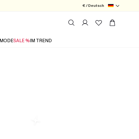
€ / Deutsch
MODE
SALE %
IM TREND