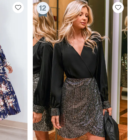
12
RHALTEN
r E-Mail-Abonnenten.
. Jeder Code ist einmal gültig.