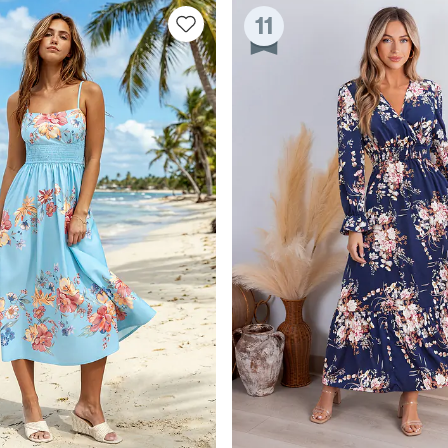
11
15% E
15% ohne MBW fü
*Ein Code pro Bestellung