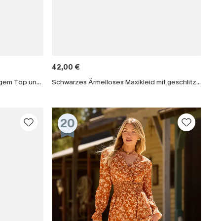
42,00 €
Minikleid mit schwarzem langärmligem Top und Khaki-Rock
Schwarzes Ärmelloses Maxikleid mit geschlitztem Saum
20