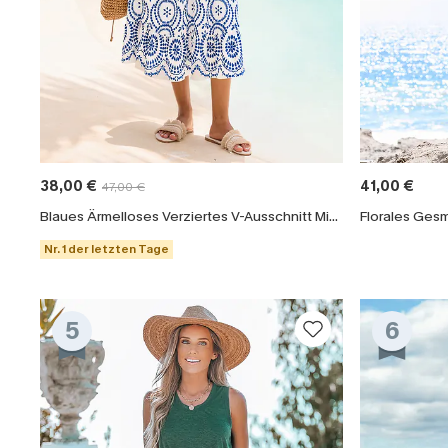
38,00 €
41,00 €
47,00 €
Blaues Ärmelloses Verziertes V-Ausschnitt Midi-Trägerkleid
Florales Ges
Nr. 1 der letzten Tage
5
6