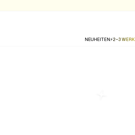
NEUHEITEN
⚡2-3 WER