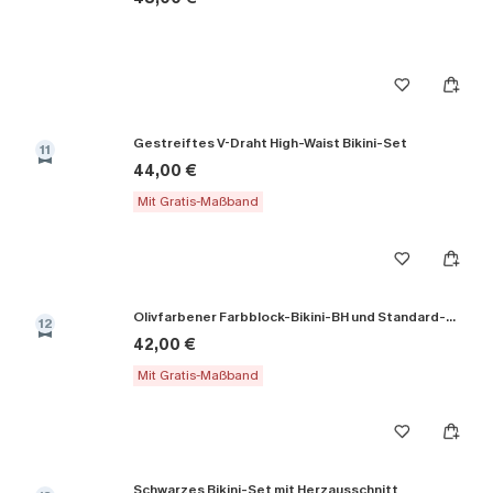
Gestreiftes V-Draht High-Waist Bikini-Set
11
44,00 €
Mit Gratis-Maßband
Olivfarbener Farbblock-Bikini-BH und Standard-Höschenset
12
42,00 €
Mit Gratis-Maßband
Schwarzes Bikini-Set mit Herzausschnitt