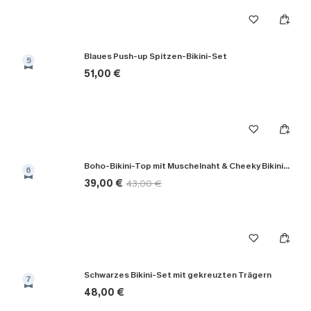
Blaues Push-up Spitzen-Bikini-Set
5
51,00 €
Boho-Bikini-Top mit Muschelnaht & Cheeky Bikinihose
6
39,00 €
43,00 €
Schwarzes Bikini-Set mit gekreuzten Trägern
7
48,00 €