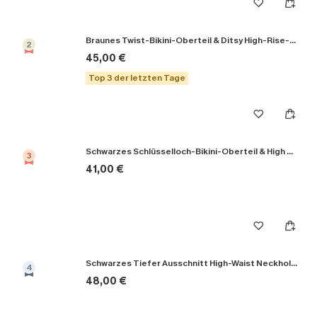
Braunes Twist-Bikini-Oberteil & Ditsy High-Rise-Bikinihose
2
45,00 €
Top 3 der letzten Tage
Schwarzes Schlüsselloch-Bikini-Oberteil & High Rise Bikinihose
3
41,00 €
Schwarzes Tiefer Ausschnitt High-Waist Neckholder-Bikini-Set
4
48,00 €