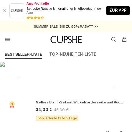
App-Vorteile
Exklusive Rabatte & monatlicher Mitgliedertag in der
ZUR APP
App
GRATIS MASSBAND MIT JEDEM SCHNELLVERSAND-ARTIKEL >>
SUMMER SALE:
BIS ZU 50% RABATT
>>
ZUM NEWSLETTER:
KOSTENLOSER VERSAND AB 89 €
BIS ZU -20% EXTRA ERHALTEN
>>
>>
BESTSELLER-LISTE
TOP-NEUHEITEN-LISTE
Die Beliebsten Bikini-Sets
Gelbes Bikini-Set mit Wickelvorderseite und Rückenbindung
1
34,00 €
43,00 €
Top 3 der letzten Tage