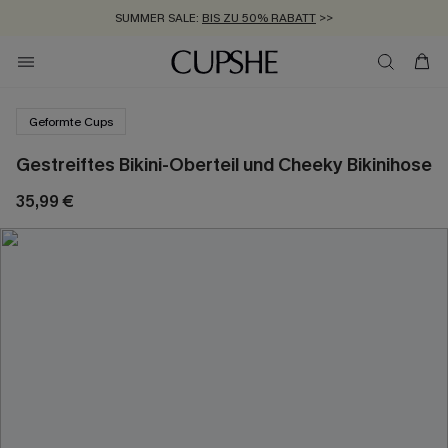
SUMMER SALE:
BIS ZU 50% RABATT
>>
ZUM NEWSLETTER:
KOSTENLOSER VERSAND AB 89 €
BIS ZU -20% EXTRA ERHALTEN
>>
>>
Geformte Cups
Gestreiftes Bikini-Oberteil und Cheeky Bikinihose
35,99 €