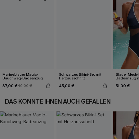
Marineblauer Magic-
Schwarzes Bikini-Set mit
Blauer Mesh-
Bauchweg-Badeanzug
Herzausschnitt
Badeanzug mi
Ausschnitt
37,00 €
45,00 €
51,00 €
46,00 €
DAS KÖNNTE IHNEN AUCH GEFALLEN