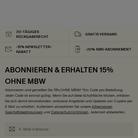
30-TÄGIGES
GRATIS VERSAND
RÜCKGABERECHT
-15% NEWSLETTER-
-20% SMS-ABONNEMENT
RABATT
ABONNIEREN & ERHALTEN 15%
OHNE MBW
Abonnieren und genießen Sie 15% OHNE MBW! *Ein Code pro Bestellung.
Jeder Code ist einmal gültig. Wenn Sie auf diese Schaltfläche klicken, erklären
Sie sich damit einverstanden, exklusive Angebote und Updates von Cupshe per
E-Mail zu erhalten. Außerdem akzeptieren Sie unsere
Allgemeinen
Geschäftsbedingungen
und
Datenschutzrichtlinien
. Jederzeit abbestellen.