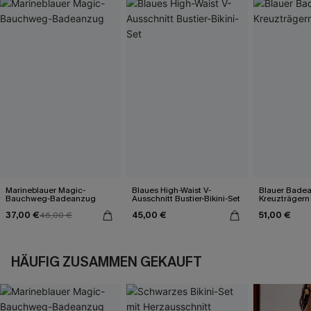
Marineblauer Magic-
Blaues High-Waist V-
Blauer Bade
Bauchweg-Badeanzug
Ausschnitt Bustier-Bikini-Set
Kreuzträgern
37,00 €
45,00 €
51,00 €
46,00 €
HÄUFIG ZUSAMMEN GEKAUFT