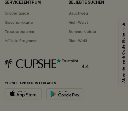
SERVICEZENTRUM
BELIEBTE SUCHEN
Größenguide
Bauchweg
Geschenkkarte
High-Waist
Abonnieren & Code Sichern
Treueprogramm
Sommerkleider
Affiliate Programm
Blau-Weiß
4.4
CUPSHE-APP HERUNTERLADEN
FOLGEN SIE UNS AUF