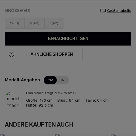
GRÖSSE(EU)
Größentabelle
S(38)
M(40)
L(42)
BENACHRICHTIGEN
ÄHNLICHE SHOPPEN
Modell-Angaben
CM
IN
Das Model trägt die Größe:
S
Größe:
170 cm
Brust:
84 cm
Taille:
64 cm
Hüfte:
92.5 cm
ANDERE KAUFTEN AUCH