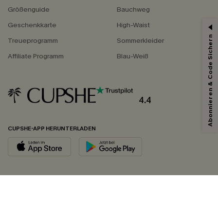
Größenguide
Bauchweg
Geschenkkarte
High-Waist
Abonnieren & Code Sichern
Treueprogramm
Sommerkleider
Affiliate Programm
Blau-Weiß
4.4
CUPSHE-APP HERUNTERLADEN
FOLGEN SIE UNS AUF