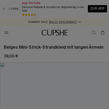
App-Vorteile
Exklusive Rabatte & monatlicher Mitgliedertag in der
ZUR APP
App
GRATIS MASSBAND MIT JEDEM SCHNELLVERSAND-ARTIKEL >>
SUMMER SALE:
BIS ZU 50% RABATT
>>
ZUM NEWSLETTER:
KOSTENLOSER VERSAND AB 89 €
BIS ZU -20% EXTRA ERHALTEN
>>
>>
Beiges Mini-Strick-Strandkleid mit langen Ärmeln
39,00 €