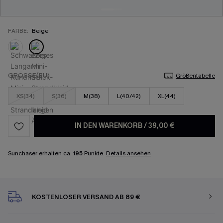
FARBE:
Beige
GRÖSSE(EU)
Größentabelle
XS(34)
S(36)
M(38)
L(40/42)
XL(44)
IN DEN WARENKORB
/
39,00 €
Sunchaser erhalten ca.
195
Punkte.
Details ansehen
KOSTENLOSER VERSAND AB 89 €