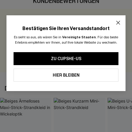
KUNDENBEWERTUNGEN
0.0
Bestätigen Sie Ihren Versandstandort
Seien Sie der Erste, der bewertet
Es sieht so aus, als wären Sie in
Vereinigte Staaten
.
Für das beste
Erlebnis empfehlen wir Ihnen, auf Ihre lokale Website zu wechseln.
300 Punkte für Ihre Bewertung!
BEWERTEN
ZU CUPSHE-US
HIER BLEIBEN
DAS KÖNNTE IHNEN AUCH GEFALLEN