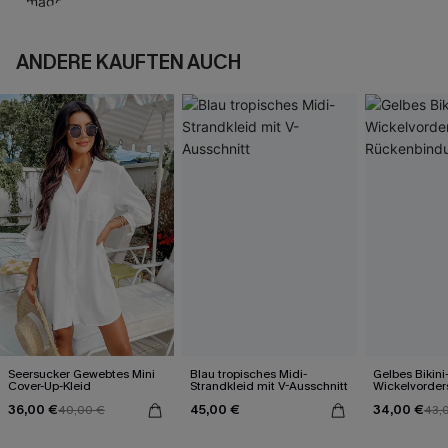
ANDERE KAUFTEN AUCH
Seersucker Gewebtes Mini
Blau tropisches Midi-
Gelbes Bikini
Cover-Up-Kleid
Strandkleid mit V-Ausschnitt
Wickelvorder
Rückenbind
36,00 €
45,00 €
34,00 €
40,00 €
43,