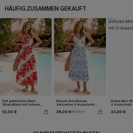
HÄUFIG ZUSAMMEN GEKAUFT
Rot geblümtes Maxi-
Blaues Ärmelloses
Rotes Mini-St
Strandkleid mit hohem
Verziertes V-Ausschnitt
U-Ausschnitt
Ausschnitt
Midi-Trägerkleid
52,00 €
38,00 €
43,00 €
47,00 €