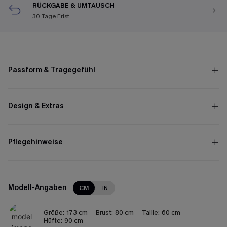
RÜCKGABE & UMTAUSCH
30 Tage Frist
Passform & Tragegefühl
Design & Extras
Pflegehinweise
Modell-Angaben
CM
IN
Größe:
173 cm
Brust:
80 cm
Taille:
60 cm
Hüfte:
90 cm