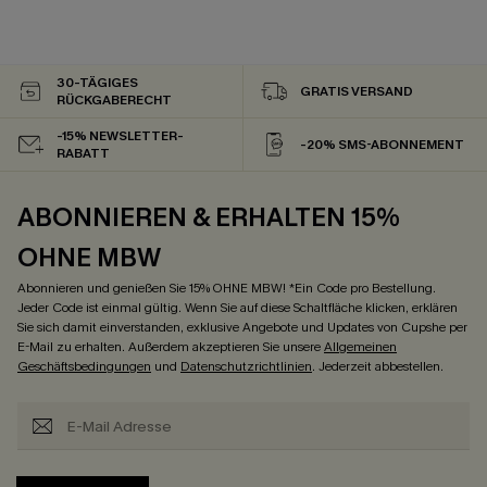
30-TÄGIGES
GRATIS VERSAND
RÜCKGABERECHT
-15% NEWSLETTER-
-20% SMS-ABONNEMENT
RABATT
ABONNIEREN & ERHALTEN 15%
OHNE MBW
Abonnieren und genießen Sie 15% OHNE MBW! *Ein Code pro Bestellung.
Jeder Code ist einmal gültig. Wenn Sie auf diese Schaltfläche klicken, erklären
Sie sich damit einverstanden, exklusive Angebote und Updates von Cupshe per
E-Mail zu erhalten. Außerdem akzeptieren Sie unsere
Allgemeinen
Geschäftsbedingungen
und
Datenschutzrichtlinien
. Jederzeit abbestellen.