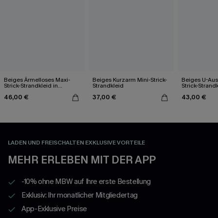
Beiges Ärmelloses Maxi-
Beiges Kurzarm Mini-Strick-
Beiges U-Auss
Strick-Strandkleid in
Strandkleid
Strick-Strand
Wickeloptik
46,00 €
37,00 €
43,00 €
LADEN UND FREISCHALTEN EXKLUSIVE VORTEILE
MEHR ERLEBEN MIT DER APP
-10% ohne MBW auf Ihre erste Bestellung
Exklusiv: Ihr monatlicher Mitgliedertag
App-Exklusive Preise