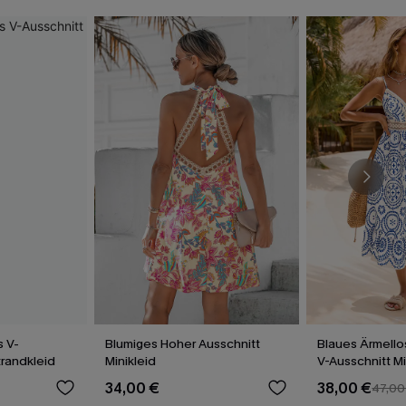
 V-
Blumiges Hoher Ausschnitt
Blaues Ärmello
trandkleid
Minikleid
V-Ausschnitt M
34,00 €
38,00 €
47,00