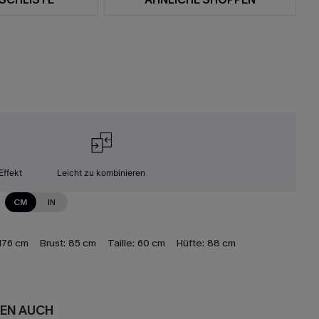
Effekt
Leicht zu kombinieren
CM
IN
176 cm
Brust:
85 cm
Taille:
60 cm
Hüfte:
88 cm
EN AUCH