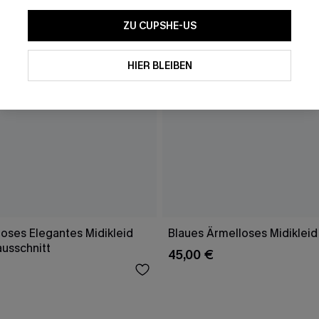
ZU CUPSHE-US
HIER BLEIBEN
oses Elegantes Midikleid
Blaues Ärmelloses Midikleid
ausschnitt
45,00 €