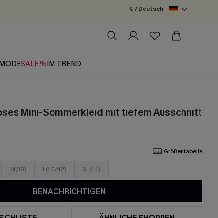
€ / Deutsch
MODE
SALE %
IM TREND
oses Mini-Sommerkleid mit tiefem Ausschnitt
Größentabelle
M(38)
L(40/42)
XL(44)
BENACHRICHTIGEN
SCHLISTE
ÄHNLICHE SHOPPEN