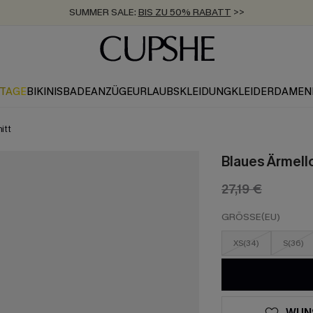
SUMMER SALE:
BIS ZU 50% RABATT
>>
ZUM NEWSLETTER:
KOSTENLOSER VERSAND AB 89 €
BIS ZU -20% EXTRA ERHALTEN
>>
>>
KTAGE
BIKINIS
BADEANZÜGE
URLAUBSKLEIDUNG
KLEIDER
DAMEN
itt
Blaues Ärmell
27,19 €
GRÖSSE(EU)
XS(34)
S(36)
WUN