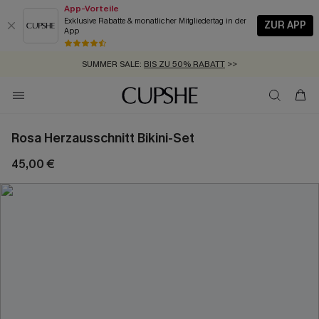
App-Vorteile
Exklusive Rabatte & monatlicher Mitgliedertag in der
ZUR APP
App
GRATIS MASSBAND MIT JEDEM SCHNELLVERSAND-ARTIKEL >>
SUMMER SALE:
BIS ZU 50% RABATT
>>
ZUM NEWSLETTER:
KOSTENLOSER VERSAND AB 89 €
BIS ZU -20% EXTRA ERHALTEN
>>
>>
Rosa Herzausschnitt Bikini-Set
45,00 €