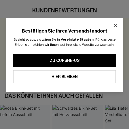
KUNDENBEWERTUNGEN
Bestätigen Sie Ihren Versandstandort
0.0
Es sieht so aus, als wären Sie in
Vereinigte Staaten
.
Für das beste
Erlebnis empfehlen wir Ihnen, auf Ihre lokale Website zu wechseln.
Seien Sie der Erste, der bewertet
300 Punkte für Ihre Bewertung!
ZU CUPSHE-US
BEWERTEN
HIER BLEIBEN
DAS KÖNNTE IHNEN AUCH GEFALLEN