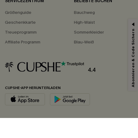
SERVICEZENTRUM
BELIEBTE SUCHEN
Größenguide
Bauchweg
Geschenkkarte
High-Waist
Abonnieren & Code Sichern
Treueprogramm
Sommerkleider
Affiliate Programm
Blau-Weiß
4.4
CUPSHE-APP HERUNTERLADEN
FOLGEN SIE UNS AUF