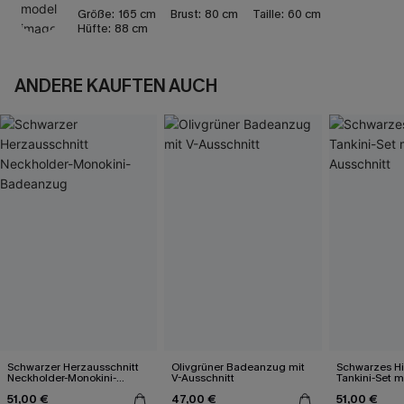
Größe:
165 cm
Brust:
80 cm
Taille:
60 cm
Hüfte:
88 cm
ANDERE KAUFTEN AUCH
Schwarzer Herzausschnitt
Olivgrüner Badeanzug mit
Schwarzes Hi
Neckholder-Monokini-
V-Ausschnitt
Tankini-Set 
Badeanzug
Ausschnitt
51,00 €
47,00 €
51,00 €