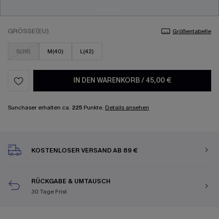
GRÖSSE(EU)
Größentabelle
S(38)
M(40)
L(42)
IN DEN WARENKORB
/
45,00 €
Sunchaser erhalten ca.
225
Punkte.
Details ansehen
KOSTENLOSER VERSAND AB 89 €
RÜCKGABE & UMTAUSCH
30 Tage Frist