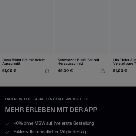
Rosa Bikini-Set mit tiefem
Schwarzes Bikini-Set mit
Lila Tiefer Au
Ausschnitt
Herzausschnitt
Verstellbare T
Set
51,00 €
45,00 €
51,00 €
LADEN UND FREISCHALTEN EXKLUSIVE VORTEILE
MEHR ERLEBEN MIT DER APP
-10% ohne MBW auf Ihre erste Bestellung
Exklusiv: Ihr monatlicher Mitgliedertag