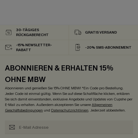
30-TÄGIGES
GRATIS VERSAND
RÜCKGABERECHT
-15% NEWSLETTER-
-20% SMS-ABONNEMENT
RABATT
ABONNIEREN & ERHALTEN 15%
OHNE MBW
Abonnieren und genießen Sie 15% OHNE MBW! *Ein Code pro Bestellung.
Jeder Code ist einmal gültig. Wenn Sie auf diese Schaltfläche klicken, erklären
Sie sich damit einverstanden, exklusive Angebote und Updates von Cupshe per
E-Mail zu erhalten. Außerdem akzeptieren Sie unsere
Allgemeinen
Geschäftsbedingungen
und
Datenschutzrichtlinien
. Jederzeit abbestellen.