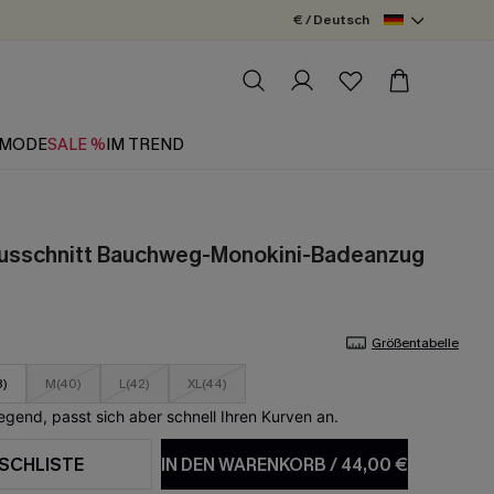
€ / Deutsch
MODE
SALE %
IM TREND
 Ausschnitt Bauchweg-Monokini-Badeanzug
Größentabelle
8)
M(40)
L(42)
XL(44)
egend, passt sich aber schnell Ihren Kurven an.
SCHLISTE
IN DEN WARENKORB
/
44,00 €