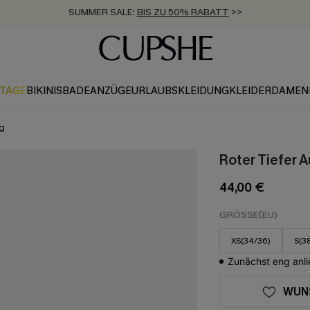
SUMMER SALE:
BIS ZU 50% RABATT
>>
ZUM NEWSLETTER:
KOSTENLOSER VERSAND AB 89 €
BIS ZU -20% EXTRA ERHALTEN
>>
>>
KTAGE
BIKINIS
BADEANZÜGE
URLAUBSKLEIDUNG
KLEIDER
DAMEN
ug
Roter Tiefer
44,00 €
GRÖSSE(EU)
XS(34/36)
S(3
Zunächst eng anli
WUN