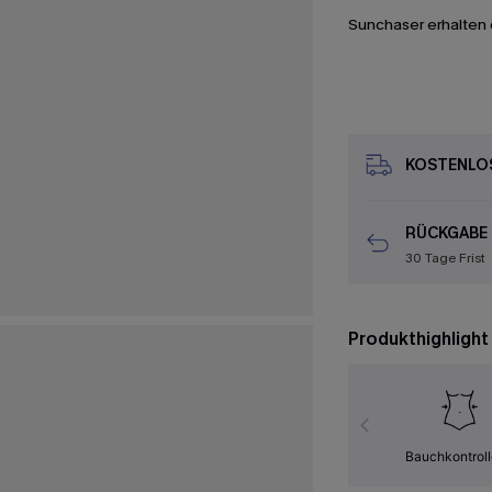
Sunchaser erhalten 
KOSTENLOS
RÜCKGABE
30 Tage Frist
Produkthighlight
Bauchkontrol