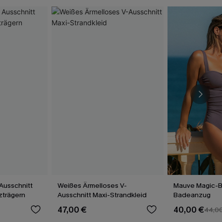
Ausschnitt
Weißes Ärmelloses V-
Mauve Magic-
uzträgern
Ausschnitt Maxi-Strandkleid
Badeanzug
47,00 €
40,00 €
44,0