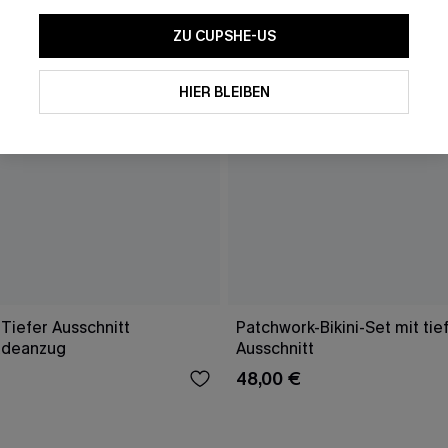
ZU CUPSHE-US
HIER BLEIBEN
Tiefer Ausschnitt
Patchwork-Bikini-Set mit ti
adeanzug
Ausschnitt
48,00 €