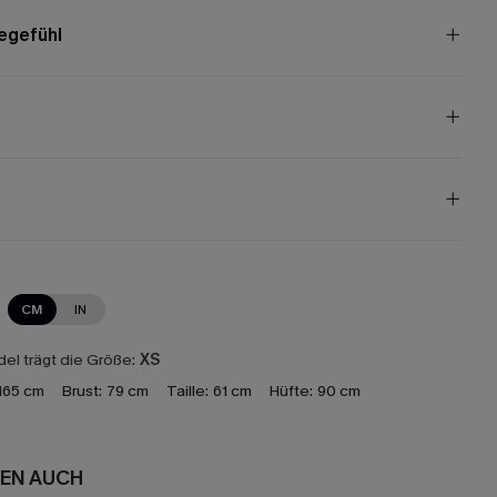
egefühl
CM
IN
el trägt die Größe:
XS
165 cm
Brust:
79 cm
Taille:
61 cm
Hüfte:
90 cm
EN AUCH