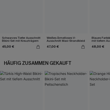
Schwarzes Tiefer Ausschnitt
Weißes Ärmelloses V-
Blaues Farbbl
Bikini-Set mit Kreuzträgern
Ausschnitt Maxi-Strandkleid
mit tiefem Au
45,00 €
47,00 €
48,00 €
HÄUFIG ZUSAMMEN GEKAUFT