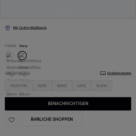
Mit Gratis-Maßband
FARBE:
Navy
GRÖSSE(EU)
Größentabelle
XS(34/36)
S(38)
M(40)
L(42)
XL(44)
BENACHRICHTIGEN
ÄHNLICHE SHOPPEN