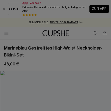
App-Vorteile
Exklusive Rabatte & monatlicher Mitgliedertag in der
ZUR APP
App
GRATIS MASSBAND MIT JEDEM SCHNELLVERSAND-ARTIKEL >>
SUMMER SALE:
BIS ZU 50% RABATT
>>
ZUM NEWSLETTER:
KOSTENLOSER VERSAND AB 89 €
BIS ZU -20% EXTRA ERHALTEN
>>
>>
Marineblau Gestreiftes High-Waist Neckholder-
Bikini-Set
48,00 €