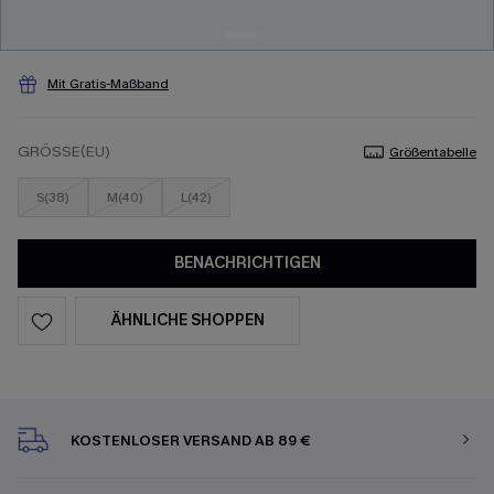
Mit Gratis-Maßband
GRÖSSE(EU)
Größentabelle
S(38)
M(40)
L(42)
BENACHRICHTIGEN
ÄHNLICHE SHOPPEN
KOSTENLOSER VERSAND AB 89 €