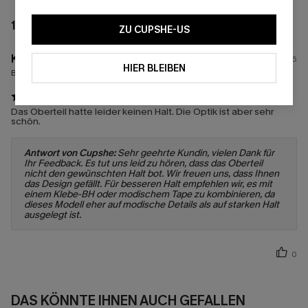
1 BEWERTUNG
ZU CUPSHE-US
K****r
16/02/2026
HIER BLEIBEN
Bestellte Größen:
L
Das Oberteil hatte leider keinen Halt. Die Optik ist aber sehr
schön.
Antwort von Cupshe:
Sehr geehrte Kundin, vielen Dank für
Ihr Feedback. Es tut uns leid zu hören, dass das Oberteil
nicht den gewünschten Halt bot. Wir freuen uns, dass Ihnen
das Design gefällt. Für besseren Halt empfehlen wir, es mit
einem Klebe-BH oder modischem Tape zu kombinieren, da
dieses Modell eher auf modische Details als auf starken Halt
ausgelegt ist.
0
DAS KÖNNTE IHNEN AUCH GEFALLEN