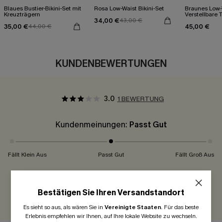
Blaues Bustier-Bikini-Set mit
Rosa Low-Waist Bikini-Set
Braunes Low-
Kreuzträgern
Verstellbare T
34,00 €
43,00 €
Bikini-Set
35,00 €
45,00 €
44,00 €
KUNDENBEWERTUNGEN
3.0
1 BEWERTUNG
Kundenmeinungen:
Passt Gut
Fällt Klein Aus
Passt Gut
Fällt Groß Aus
300 Punkte für Ihre Bewertung!
Bestätigen Sie Ihren Versandstandort
BEWERTEN
Es sieht so aus, als wären Sie in
Vereinigte Staaten
.
Für das beste
Erlebnis empfehlen wir Ihnen, auf Ihre lokale Website zu wechseln.