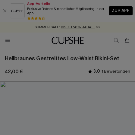
App-Vorteile
Exklusive Rabatte & monatlicher Mitgliedertag in der
ZUR APP
App
GRATIS MASSBAND MIT JEDEM SCHNELLVERSAND-ARTIKEL >>
SUMMER SALE:
BIS ZU 50% RABATT
>>
ZUM NEWSLETTER:
KOSTENLOSER VERSAND AB 89 €
BIS ZU -20% EXTRA ERHALTEN
>>
>>
Hellbraunes Gestreiftes Low-Waist Bikini-Set
42,00 €
3.0
1 Bewertungen