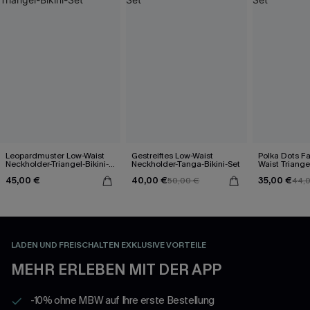
Leopardmuster Low-Waist
Gestreiftes Low-Waist
Polka Dots F
Neckholder-Triangel-Bikini-
Neckholder-Tanga-Bikini-Set
Waist Triangel
Set
45,00 €
40,00 €
35,00 €
50,00 €
44,
LADEN UND FREISCHALTEN EXKLUSIVE VORTEILE
MEHR ERLEBEN MIT DER APP
-10% ohne MBW auf Ihre erste Bestellung