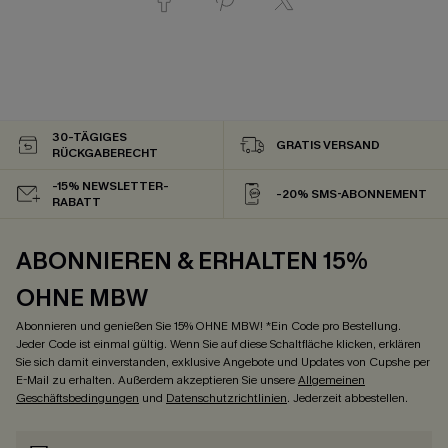
30-TÄGIGES
GRATIS VERSAND
RÜCKGABERECHT
-15% NEWSLETTER-
-20% SMS-ABONNEMENT
RABATT
ABONNIEREN & ERHALTEN 15%
OHNE MBW
Abonnieren und genießen Sie 15% OHNE MBW! *Ein Code pro Bestellung.
Jeder Code ist einmal gültig. Wenn Sie auf diese Schaltfläche klicken, erklären
Sie sich damit einverstanden, exklusive Angebote und Updates von Cupshe per
E-Mail zu erhalten. Außerdem akzeptieren Sie unsere
Allgemeinen
Geschäftsbedingungen
und
Datenschutzrichtlinien
. Jederzeit abbestellen.