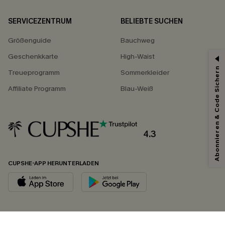
SERVICEZENTRUM
BELIEBTE SUCHEN
Größenguide
Bauchweg
Geschenkkarte
High-Waist
Abonnieren & Code Sichern
Treueprogramm
Sommerkleider
Affiliate Programm
Blau-Weiß
4.3
CUPSHE-APP HERUNTERLADEN
FOLGEN SIE UNS AUF