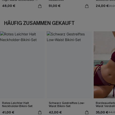
Bikini-Set
48,00 €
51,00 €
24,00 €
31,0
HÄUFIG ZUSAMMEN GEKAUFT
Rotes Leichter Halt
Schwarz Gestreiftes Low-
Bordeauxfarb
Neckholder-Bikini-Set
Waist Bikini-Set
Waist Verstel
Bikini-Set
41,00 €
42,00 €
35,00 €
44,