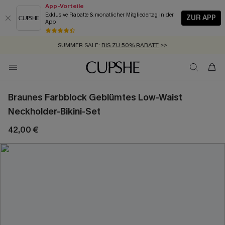
App-Vorteile
Exklusive Rabatte & monatlicher Mitgliedertag in der
ZUR APP
App
GRATIS MASSBAND MIT JEDEM SCHNELLVERSAND-ARTIKEL >>
SUMMER SALE:
BIS ZU 50% RABATT
>>
ZUM NEWSLETTER:
KOSTENLOSER VERSAND AB 89 €
BIS ZU -20% EXTRA ERHALTEN
>>
>>
Braunes Farbblock Geblümtes Low-Waist
Neckholder-Bikini-Set
42,00 €