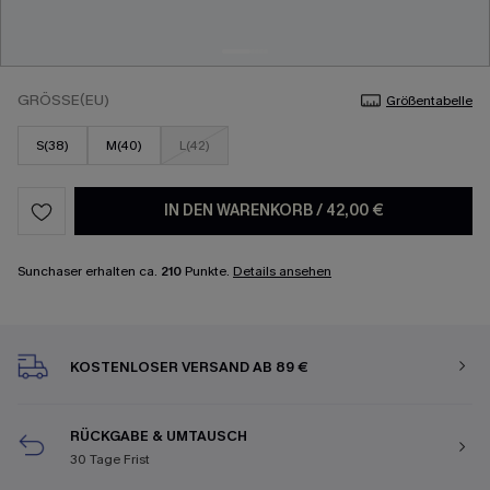
GRÖSSE(EU)
Größentabelle
S(38)
M(40)
L(42)
IN DEN WARENKORB
/
42,00 €
Sunchaser erhalten ca.
210
Punkte.
Details ansehen
KOSTENLOSER VERSAND AB 89 €
RÜCKGABE & UMTAUSCH
30 Tage Frist