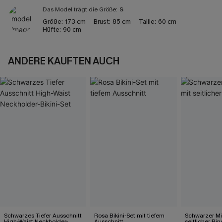
Das Model trägt die Größe:
S
Größe:
173 cm
Brust:
85 cm
Taille:
60 cm
Hüfte:
90 cm
ANDERE KAUFTEN AUCH
Schwarzes Tiefer Ausschnitt
Rosa Bikini-Set mit tiefem
Schwarzer Mi
High-Waist Neckholder-
Ausschnitt
seitlicher Bi